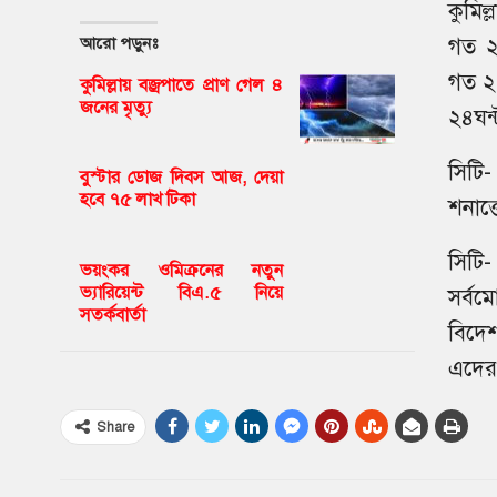
কুমিল্
আরো পড়ুনঃ
গত ২৪
গত ২৪ঘ
কুমিল্লায় বজ্রপাতে প্রাণ গেল ৪
জনের মৃত্যু
২৪ঘন্
সিটি
বুস্টার ডোজ দিবস আজ, দেয়া
হবে ৭৫ লাখ টিকা
শনাক্
সিটি-
ভয়ংকর ওমিক্রনের নতুন
ভ্যারিয়েন্ট বিএ.৫ নিয়ে
সর্বম
সতর্কবার্তা
বিদেশ
এদের 
Share