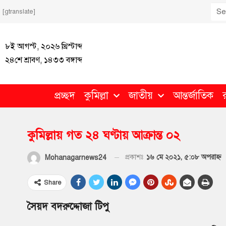
[gtranslate]
৮ই আগস্ট, ২০২৬ খ্রিস্টাব্দ
২৪শে শ্রাবণ, ১৪৩৩ বঙ্গাব্দ
প্রচ্ছদ
কুমিল্লা
জাতীয়
আন্তর্জাতিক
কুমিল্লায় গত ২৪ ঘণ্টায় আক্রান্ত ০২
প্রকাশঃ
১৬ মে ২০২১, ৫:০৮ অপরাহ্ণ
Mohanagarnews24
Share
সৈয়দ বদরুদ্দোজা টিপু