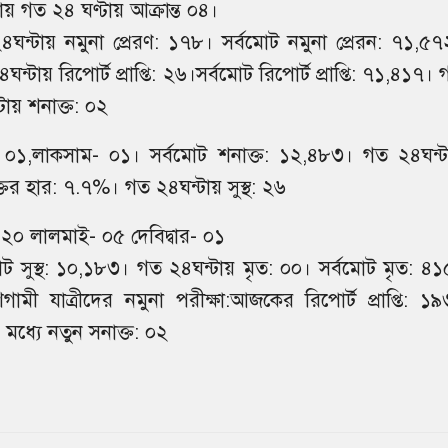
লায় গত ২৪ ঘণ্টায় আক্রান্ত ০৪।
ঘন্টায় নমুনা প্রেরণ: ১৭৮। সর্বমােট নমুনা প্রেরন: ৭১,৫৭
ন্টায় রিপোর্ট প্রাপ্তি: ২৬।সর্বমােট রিপোর্ট প্রাপ্তি: ৭১,৪১৭।
টায় শনাক্ত: ০২
- ০১,লাকসাম- ০১। সর্বমােট শনাক্ত: ১২,৪৮৩। গত ২৪ঘন্ট
তের হার: ৭.৭%। গত ২৪ঘন্টায় সুস্থ: ২৬
 ২০ লালমাই- ০৫ দেবিদ্বার- ০১
ােট সুস্থ: ১০,১৮৩। গত ২৪ঘন্টায় মৃত: ০০। সর্বমােট মৃত: ৪১
গামী যাত্রীদের নমুনা পরীক্ষা:আজকের রিপোর্ট প্রাপ্তি: ১৯
মধ্যে নতুন সনাক্ত: ০২