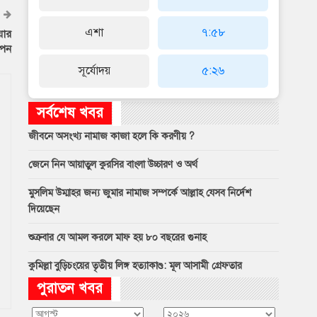
এশা
৭:৫৮
য়ার
াপন
সূর্যোদয়
৫:২৬
সর্বশেষ খবর
জীবনে অসংখ্য নামাজ কাজা হলে কি করণীয় ?
জেনে নিন আয়াতুল কুরসির বাংলা উচ্চারণ ও অর্থ
মুসলিম উম্মাহর জন্য জুমার নামাজ সম্পর্কে আল্লাহ যেসব নির্দেশ
দিয়েছেন
শুক্রবার যে আমল করলে মাফ হয় ৮০ বছরের গুনাহ
কুমিল্লা বুড়িচংয়ের তৃতীয় লিঙ্গ হত্যাকাণ্ড: মূল আসামী গ্রেফতার
পুরাতন খবর