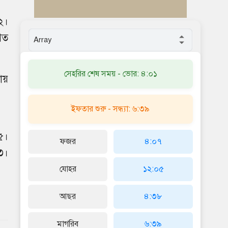
২।
 গত
সেহরির শেষ সময় - ভোর: ৪:০১
ায়
ইফতার শুরু - সন্ধ্যা: ৬:৩৯
৫।
ফজর
৪:০৭
৩।
যোহর
১২:০৫
আছর
৪:৩৮
মাগরিব
৬:৩৯