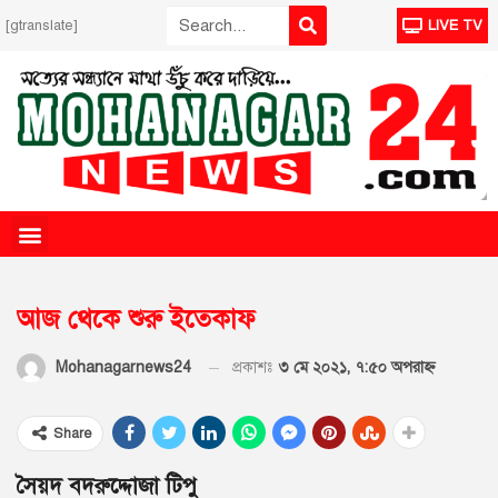
[gtranslate]
LIVE TV
আজ থেকে শুরু ইতেকাফ
প্রকাশঃ
৩ মে ২০২১, ৭:৫০ অপরাহ্ণ
Mohanagarnews24
Share
সৈয়দ বদরুদ্দোজা টিপু