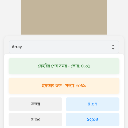
সেহরির শেষ সময় - ভোর: ৪:০১
ইফতার শুরু - সন্ধ্যা: ৬:৩৯
ফজর
৪:০৭
যোহর
১২:০৫