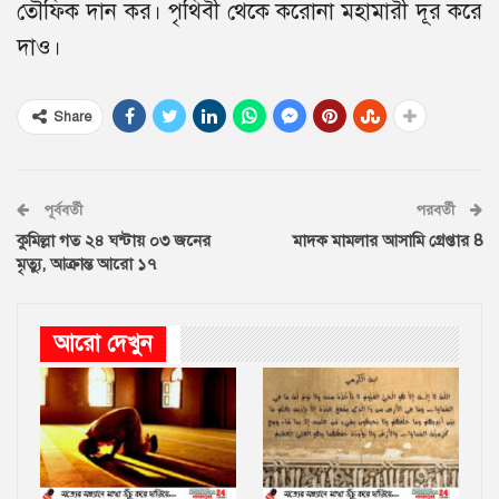
তৌফিক দান কর। পৃথিবী থেকে করোনা মহামারী দূর করে
দাও।
Share
পূর্ববর্তী
পরবর্তী
কুমিল্লা গত ২৪ ঘন্টায় ০৩ জনের
মাদক মামলার আসামি গ্রেপ্তার 8
মৃত্যু, আক্রান্ত আরো ১৭
আরো দেখুন