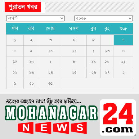
পুরাতন খবর
শনি
রবি
সোম
মঙ্গল
বুধ
বৃহ
শুক্র
১
২
৩
৪
৫
৭
৮
৯
১০
১১
১
১৩
৪
১৫
১৬
১
৮
১৯
২০
২১
২২
২৩
২৪
২৫
২৬
২৭
২
৯
৩০
৩১