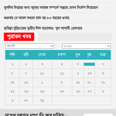
মুসলিম উম্মাহর জন্য জুমার নামাজ সম্পর্কে আল্লাহ যেসব নির্দেশ দিয়েছেন
শুক্রবার যে আমল করলে মাফ হয় ৮০ বছরের গুনাহ
কুমিল্লা বুড়িচংয়ের তৃতীয় লিঙ্গ হত্যাকাণ্ড: মূল আসামী গ্রেফতার
পুরাতন খবর
শনি
রবি
সোম
মঙ্গল
বুধ
বৃহ
শুক্র
১
২
৩
৪
৫
৭
৮
৯
১০
১১
১
১৩
৪
১৫
১৬
১
৮
১৯
২০
২১
২২
২৩
২৪
২৫
২৬
২৭
২
৯
৩০
৩১