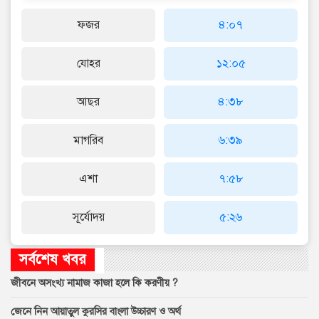
ফজর
৪:০৭
যোহর
১২:০৫
আছর
৪:৩৮
মাগরিব
৬:৩৯
এশা
৭:৫৮
সূর্যোদয়
৫:২৬
সর্বশেষ খবর
জীবনে অসংখ্য নামাজ কাজা হলে কি করণীয় ?
জেনে নিন আয়াতুল কুরসির বাংলা উচ্চারণ ও অর্থ