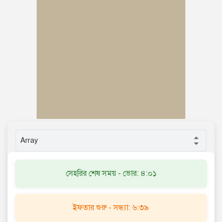
সেহরির শেষ সময় - ভোর: ৪:০১
ইফতার শুরু - সন্ধ্যা: ৬:৩৯