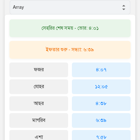
সেহরির শেষ সময় - ভোর: ৪:০১
ইফতার শুরু - সন্ধ্যা: ৬:৩৯
ফজর
৪:০৭
যোহর
১২:০৫
আছর
৪:৩৮
মাগরিব
৬:৩৯
এশা
৭:৫৮