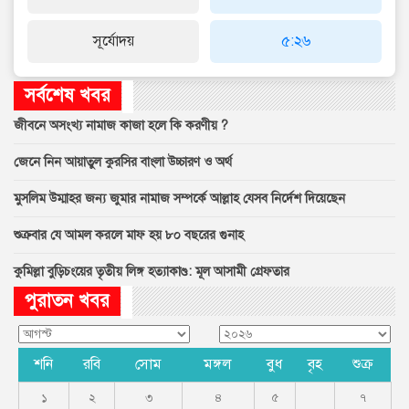
সূর্যোদয়
৫:২৬
সর্বশেষ খবর
জীবনে অসংখ্য নামাজ কাজা হলে কি করণীয় ?
জেনে নিন আয়াতুল কুরসির বাংলা উচ্চারণ ও অর্থ
মুসলিম উম্মাহর জন্য জুমার নামাজ সম্পর্কে আল্লাহ যেসব নির্দেশ দিয়েছেন
শুক্রবার যে আমল করলে মাফ হয় ৮০ বছরের গুনাহ
কুমিল্লা বুড়িচংয়ের তৃতীয় লিঙ্গ হত্যাকাণ্ড: মূল আসামী গ্রেফতার
পুরাতন খবর
শনি
রবি
সোম
মঙ্গল
বুধ
বৃহ
শুক্র
১
২
৩
৪
৫
৭