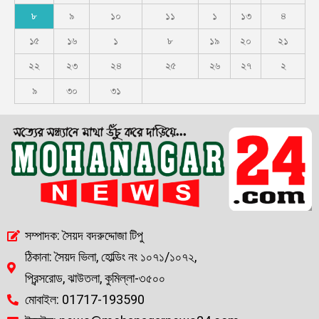
৮
৯
১০
১১
১
১৩
৪
১৫
১৬
১
৮
১৯
২০
২১
২২
২৩
২৪
২৫
২৬
২৭
২
৯
৩০
৩১
সম্পাদক: সৈয়দ বদরুদ্দোজা টিপু
ঠিকানা: সৈয়দ ভিলা, হোল্ডিং নং ১০৭১/১০৭২,
প্রিন্সরোড, ঝাউতলা, কুমিল্লা-৩৫০০
মোবাইল: 01717-193590