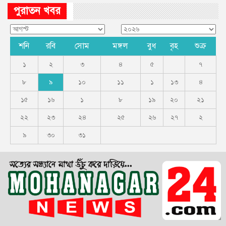
পুরাতন খবর
শনি
রবি
সোম
মঙ্গল
বুধ
বৃহ
শুক্র
১
২
৩
৪
৫
৭
৮
৯
১০
১১
১
১৩
৪
১৫
১৬
১
৮
১৯
২০
২১
২২
২৩
২৪
২৫
২৬
২৭
২
৯
৩০
৩১