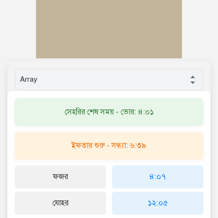
সেহরির শেষ সময় - ভোর: ৪:০১
ইফতার শুরু - সন্ধ্যা: ৬:৩৯
ফজর
৪:০৭
যোহর
১২:০৫