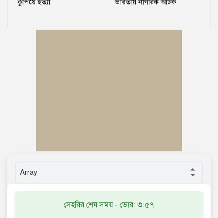
কুপিয়ে হত্যা
ভারতীয় নাগরিক আটক
সেহরির শেষ সময় - ভোর: ৩:৫৭