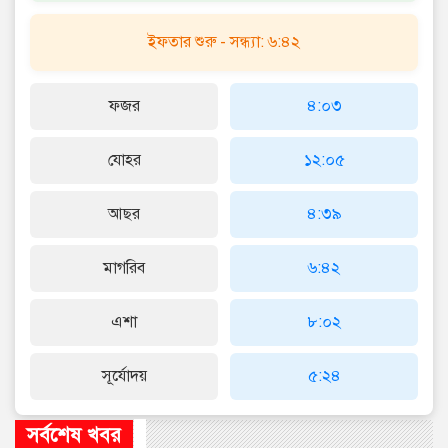
ইফতার শুরু - সন্ধ্যা: ৬:৪২
ফজর
৪:০৩
যোহর
১২:০৫
আছর
৪:৩৯
মাগরিব
৬:৪২
এশা
৮:০২
সূর্যোদয়
৫:২৪
সর্বশেষ খবর