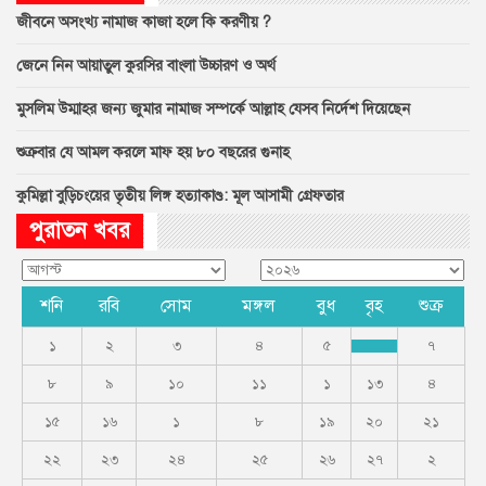
জীবনে অসংখ্য নামাজ কাজা হলে কি করণীয় ?
জেনে নিন আয়াতুল কুরসির বাংলা উচ্চারণ ও অর্থ
মুসলিম উম্মাহর জন্য জুমার নামাজ সম্পর্কে আল্লাহ যেসব নির্দেশ দিয়েছেন
শুক্রবার যে আমল করলে মাফ হয় ৮০ বছরের গুনাহ
কুমিল্লা বুড়িচংয়ের তৃতীয় লিঙ্গ হত্যাকাণ্ড: মূল আসামী গ্রেফতার
পুরাতন খবর
শনি
রবি
সোম
মঙ্গল
বুধ
বৃহ
শুক্র
১
২
৩
৪
৫
৭
৮
৯
১০
১১
১
১৩
৪
১৫
১৬
১
৮
১৯
২০
২১
২২
২৩
২৪
২৫
২৬
২৭
২