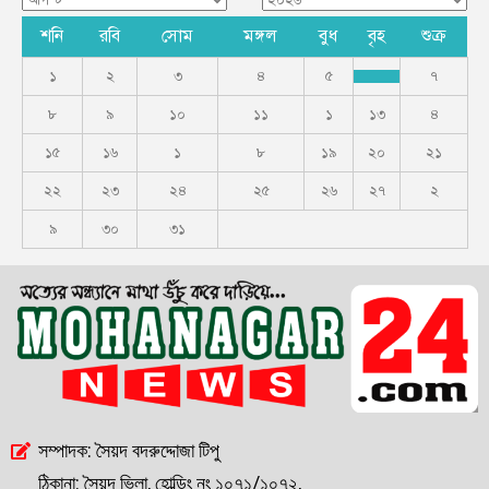
শনি
রবি
সোম
মঙ্গল
বুধ
বৃহ
শুক্র
১
২
৩
৪
৫
৭
৮
৯
১০
১১
১
১৩
৪
১৫
১৬
১
৮
১৯
২০
২১
২২
২৩
২৪
২৫
২৬
২৭
২
৯
৩০
৩১
সম্পাদক: সৈয়দ বদরুদ্দোজা টিপু
ঠিকানা: সৈয়দ ভিলা, হোল্ডিং নং ১০৭১/১০৭২,