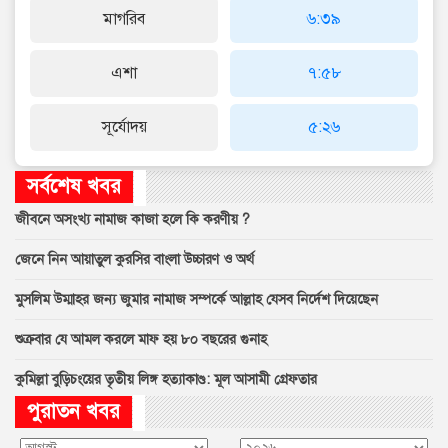
মাগরিব
৬:৩৯
এশা
৭:৫৮
সূর্যোদয়
৫:২৬
সর্বশেষ খবর
জীবনে অসংখ্য নামাজ কাজা হলে কি করণীয় ?
জেনে নিন আয়াতুল কুরসির বাংলা উচ্চারণ ও অর্থ
মুসলিম উম্মাহর জন্য জুমার নামাজ সম্পর্কে আল্লাহ যেসব নির্দেশ দিয়েছেন
শুক্রবার যে আমল করলে মাফ হয় ৮০ বছরের গুনাহ
কুমিল্লা বুড়িচংয়ের তৃতীয় লিঙ্গ হত্যাকাণ্ড: মূল আসামী গ্রেফতার
পুরাতন খবর