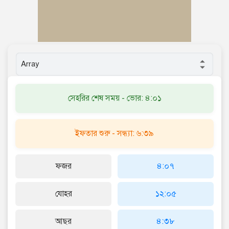
সেহরির শেষ সময় - ভোর: ৪:০১
ইফতার শুরু - সন্ধ্যা: ৬:৩৯
ফজর
৪:০৭
যোহর
১২:০৫
আছর
৪:৩৮