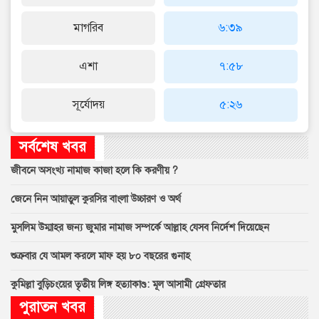
মাগরিব
৬:৩৯
এশা
৭:৫৮
সূর্যোদয়
৫:২৬
সর্বশেষ খবর
জীবনে অসংখ্য নামাজ কাজা হলে কি করণীয় ?
জেনে নিন আয়াতুল কুরসির বাংলা উচ্চারণ ও অর্থ
মুসলিম উম্মাহর জন্য জুমার নামাজ সম্পর্কে আল্লাহ যেসব নির্দেশ দিয়েছেন
শুক্রবার যে আমল করলে মাফ হয় ৮০ বছরের গুনাহ
কুমিল্লা বুড়িচংয়ের তৃতীয় লিঙ্গ হত্যাকাণ্ড: মূল আসামী গ্রেফতার
পুরাতন খবর