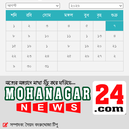
শনি
রবি
সোম
মঙ্গল
বুধ
বৃহ
শুক্র
১
২
৩
৪
৫
৭
৮
৯
১০
১১
১
১৩
৪
১৫
১৬
১
৮
১৯
২০
২১
২২
২৩
২৪
২৫
২৬
২৭
২
৯
৩০
৩১
সম্পাদক: সৈয়দ বদরুদ্দোজা টিপু