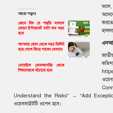
ফলে,
আরো পড়ুনঃ
অনেক
করতে
জেনে নিন যে পদ্ধতি মানলে
ফোনে ইন্টারনেট ডাটা কম খরচ
হালন
হবে
এনআই
আপনার ফোন থেকে নম্বর ডিলিট
হয়ে গেলে ফিরে পাবেন যেভাবে
জাতীয়
কমি
মোবাইল ফোনআসক্তি থেকে
শিশুদেরকে বাঁচাতে হবে
http
ওয়েব
Conn
Understand the Risks” → “Add Exception
ওয়েবসাইটটি ওপেন হবে।