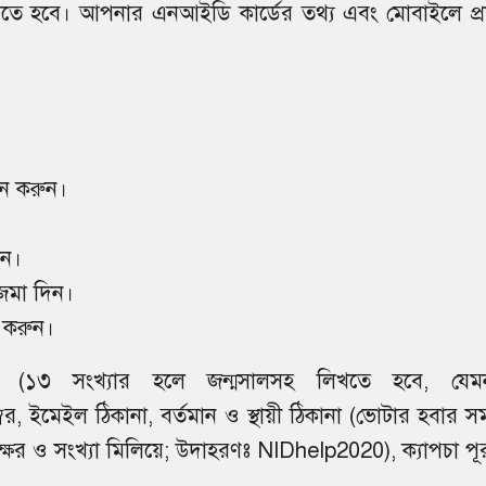
করতে হবে। আপনার এনআইডি কার্ডের তথ্য এবং মোবাইলে প্রাপ
ইন করুন।
ুন।
 জমা দিন।
 করুন।
বর (১৩ সংখ্যার হলে জন্মসালসহ লিখতে হবে, যেম
 ইমেইল ঠিকানা, বর্তমান ও স্থায়ী ঠিকানা (ভোটার হবার স
ক্ষর ও সংখ্যা মিলিয়ে; উদাহরণঃ NIDhelp2020), ক্যাপচা পূ