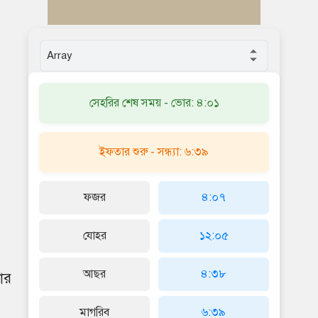
সেহরির শেষ সময় - ভোর: ৪:০১
ইফতার শুরু - সন্ধ্যা: ৬:৩৯
ফজর
৪:০৭
যোহর
১২:০৫
আছর
৪:৩৮
োর
মাগরিব
৬:৩৯