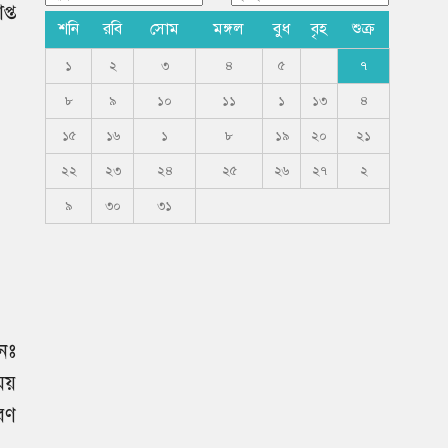
্ত
শনি
রবি
সোম
মঙ্গল
বুধ
বৃহ
শুক্র
১
২
৩
৪
৫
৭
৮
৯
১০
১১
১
১৩
৪
১৫
১৬
১
৮
১৯
২০
২১
২২
২৩
২৪
২৫
২৬
২৭
২
৯
৩০
৩১
নঃ
ময়
রণ