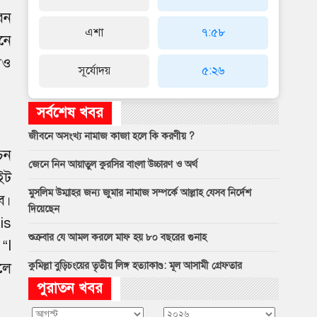
েন
এশা
৭:৫৮
নে
যও
সূর্যোদয়
৫:২৬
সর্বশেষ খবর
জীবনে অসংখ্য নামাজ কাজা হলে কি করণীয় ?
চন
জেনে নিন আয়াতুল কুরসির বাংলা উচ্চারণ ও অর্থ
ইট
মুসলিম উম্মাহর জন্য জুমার নামাজ সম্পর্কে আল্লাহ যেসব নির্দেশ
ে।
দিয়েছেন
is
শুক্রবার যে আমল করলে মাফ হয় ৮০ বছরের গুনাহ
“I
কুমিল্লা বুড়িচংয়ের তৃতীয় লিঙ্গ হত্যাকাণ্ড: মূল আসামী গ্রেফতার
লে
পুরাতন খবর