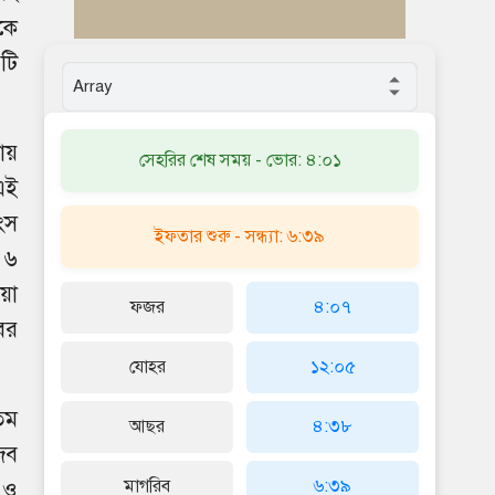
কে
টি
ায়
সেহরির শেষ সময় - ভোর: ৪:০১
এই
ংস
ইফতার শুরু - সন্ধ্যা: ৬:৩৯
( ৬
য়া
ফজর
৪:০৭
ের
যোহর
১২:০৫
তম
আছর
৪:৩৮
িব
মাগরিব
৬:৩৯
 ও