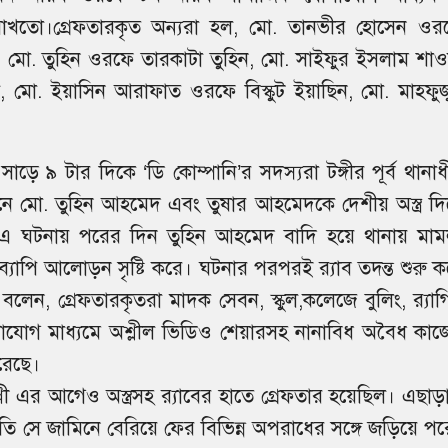
রাখতো।
গ্রেফতারকৃত অন্যরা হল, মো. তানভীর হোসেন ওর
 মো. তুহিন ওরফে তারকাটা তুহিন, মো. সাইফুর ইসলাম শাও
 মো. ইয়াসিন আরাফাত ওরফে বিস্কুট ইয়াছিন, মো. মাহফুজ
ে ৯ টার দিকে ‘ডি কোম্পানি’র সদস্যরা টঙ্গীর পূর্ব থানাধ
ে মো. তুহিন আহমেদ এবং তুষার আহমেদকে দেশীয় অস্ত্র দি
 এ ঘটনায় পরের দিন তুহিন আহমেদ বাদি হয়ে থানায় মাম
্যাপি আলোড়ন সৃষ্টি করে। ঘটনার পরপরই র‌্যাব তদন্ত শুরু ক
েন, গ্রেফতারকৃতরা মাদক সেবন, স্কুল,কলেজে বুলিং, র‌্যাগি
গাযোগ মাধ্যমে অশ্লীল ভিডিও শেয়ারসহ নানাবিধ অবৈধ কাজ
করেছে।
বাপ্পী এর আগেও অস্ত্রসহ র‌্যাবের হাতে গ্রেফতার হয়েছিল। এছা
তি সে জামিনে বেরিয়ে ফের বিভিন্ন অপরাধের সঙ্গে জড়িয়ে পর