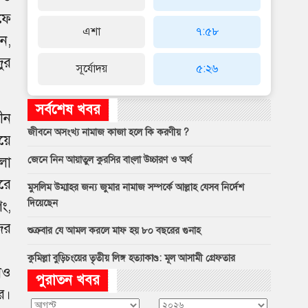
ফে
এশা
৭:৫৮
ন,
ুর
সূর্যোদয়
৫:২৬
সর্বশেষ খবর
ীন
জীবনে অসংখ্য নামাজ কাজা হলে কি করণীয় ?
য়ে
লা
জেনে নিন আয়াতুল কুরসির বাংলা উচ্চারণ ও অর্থ
রে
মুসলিম উম্মাহর জন্য জুমার নামাজ সম্পর্কে আল্লাহ যেসব নির্দেশ
দিয়েছেন
ং,
ের
শুক্রবার যে আমল করলে মাফ হয় ৮০ বছরের গুনাহ
কুমিল্লা বুড়িচংয়ের তৃতীয় লিঙ্গ হত্যাকাণ্ড: মূল আসামী গ্রেফতার
ড়াও
পুরাতন খবর
ে।