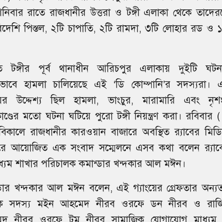
নিবার রাতে রাজধানীর উত্তরা ও টঙ্গী এলাকা থেকে তাদের
দেশি পিস্তল, ২টি চাপাতি, ২টি রামদা, ৩টি লোহার রড ও ১
্রতি টঙ্গীর পূর্ব থানাধীন আরিচপুর এলাকায় দুইটি ঘটন
সভাবে হামলা চালিয়েছে এই ‘ডি কোম্পানি’র সদস্যরা। 
ংয়ের উদ্দেশ্য ছিল হামলা, ভাংচুর, মারামারি এবং নৃশ
কাণ্ডের মতো ঘটনা ঘটিয়ে পুরো টঙ্গী নিয়ন্ত্রণ করা। রবিবার 
বিকালে রাজধানীর কারওয়ান বাজারে অবস্থিত র‌্যাবের মিডি
টারে আয়োজিত এক সংবাদ সম্মেলনে এসব কথা বলেন র‌্যাব
ধ্যম শাখার পরিচালক কমান্ডার খন্দকার আল মঈন।
্ডার খন্দকার আল মঈন বলেন, এই গ্যাংয়ের গ্রেফতার অন্য
ক সদস্য মইন আহমেদ নীরব ওরফে ডন নীরব ও রাজ
দ নীরব ওরফে টম নীরব সামাজিক যোগাযোগ মাধ্যম