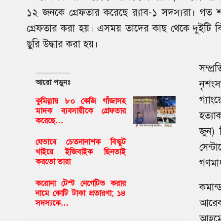
১২ জনকে গ্রেফতার করেছে র‌্যাব-১ সদস্যরা। গত শ
গ্রেফতার করা হয়। এসময় তাদের কাছ থেকে দুইটি বি
ছুরি উদ্ধার করা হয়।
সম্প
আরো পড়ুনঃ
নৃশং
গ্যা
কুমিল্লায় ৮০ কেজি গাঁজাসহ
মাদক ব্যবসায়ীকে গ্রেফতার
হত্যা
করেছে…
জুন) 
যেভাবে চেতনানাশক বিস্কুট
সেন্
খাইয়ে ইজিবাইক ছিনতাই
গণমা
করতো তারা
করোনা টেস্ট নেগেটিভ করার
কমান
নামে কোটি টাকা প্রতারণা; ১৪
আরে
সদস্যকে…
আহমে