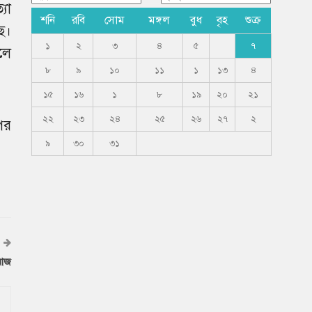
যা
শনি
রবি
সোম
মঙ্গল
বুধ
বৃহ
শুক্র
ে।
১
২
৩
৪
৫
৭
লে
৮
৯
১০
১১
১
১৩
৪
১৫
১৬
১
৮
১৯
২০
২১
২২
২৩
২৪
২৫
২৬
২৭
২
ের
৯
৩০
৩১
 আজ