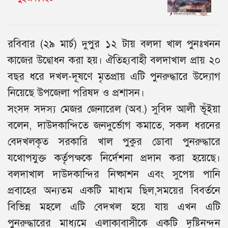
রবিবার (২৯ মার্চ) দুপুর ১২ টায় বলদা খাল পুনঃখনন
কাজের উদ্বোধন করা হয়। ঐতিহ্যবাহী বলদাখাল প্রায় ২০
বছর ধরে দখল-দূষণে মৃতপ্রায় এটি পুনরুদ্ধারে উদ‍্যোগ
নিয়েছে উপজেলা পরিষদ ও প্রশাসন।
সংসদ সদস্য মেজর জেনারেল (অব.) সুবিদ আলী ভূঁইয়া
বলেন, দাউদকান্দিতে জনদুর্ভোগ কমাতে, সকল ধরনের
বেদখলকৃত সরকারি খাল পুকুর ডোবা পুনরুদ্ধারে
যথোপযুক্ত কর্তৃপক্ষকে নির্দেশনা প্রদান করা হয়েছে।
বলদাখাল দাউদকান্দির নিষ্কাশন এবং সুপেয় পানি
প্রবাহের অন্যতম একটি মাধ্যম ছিল,সময়ের বিবর্তনে
বিভিন্ন মহলে এটি বেদখল হয়ে যায় এখন এটি
পুনরুদ্ধারের মাধ্যমে এলাকাবাসীকে একটি দৃষ্টিনন্দন