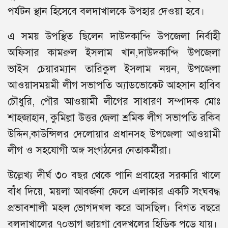
পর্যটন স্থান হিসেবে বলদাখালকে উপহার দেওয়া হবে।
এ সময় উপস্থিত ছিলেন দাউদকান্দি উপজেলা নির্বাহী
অফিসার কামরুল ইসলাম খান,দাউদকান্দি উপজেলা
ভাইস চেয়ারম্যান তারিকুল ইসলাম নয়ন, উপজেলা
আওয়াসময়মী লীগ সভাপতি অ্যাডভোকেট আহসান হাবিব
চৌধুরি, পৌর আওয়ামী লীগের সাধারণ সম্পাদক মোঃ
শাহজাহান, কুমিল্লা উত্তর জেলা শ্রমিক লীগ সভাপতি রকিব
উদ্দিন,কাউন্সিলর দেলোয়ার প্রধানসহ উপজেলা আওয়ামী
লীগ ও সহযোগী অঙ্গ সংগঠনের নেতাকর্মীরা।
উল্লেখ্য দীর্ঘ ৩০ বছর থেকে পানি প্রবাহের সরকারি খালে
বাঁধ দিয়ে, ময়লা আবর্জনা ফেলে এলাকার একটি সংঘবদ্ধ
প্রভাবশালী মহল ভোগদখল করে আসছিল। বিগত বছরে
বলদাখালের ৭০ভাগ জায়গা বেদখলের হিড়িক পড়ে যায়।