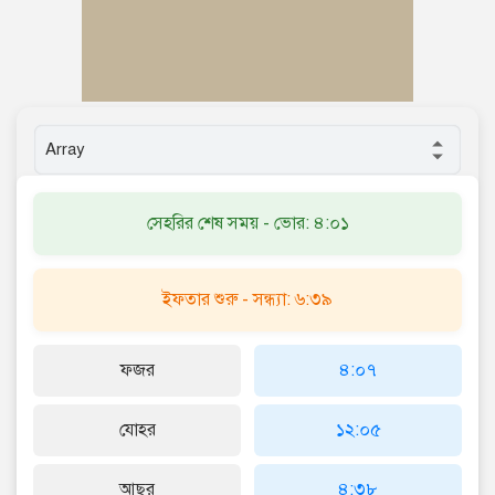
সেহরির শেষ সময় - ভোর: ৪:০১
ইফতার শুরু - সন্ধ্যা: ৬:৩৯
ফজর
৪:০৭
যোহর
১২:০৫
আছর
৪:৩৮