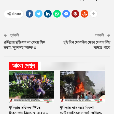
Share
পূর্ববর্তী
পরবর্তী
কুমিল্লায় মুক্তিপণ না পেয়ে শিশু
দুই দিন মোবাইল ফোন সেবায় বিঘ্ন
হত্যা, ফুফাসহ আটক ৩
ঘটতে পারে
আরো দেখুন
কুমিল্লার দাউদকান্দিতে
কুমিল্লায় বাস অটোরিকশা
ট্রাকচাপায় নিহত ৭, আহত ৬
মোটরসাইকেল সংঘর্ষ, অগ্নিদগ্ধ