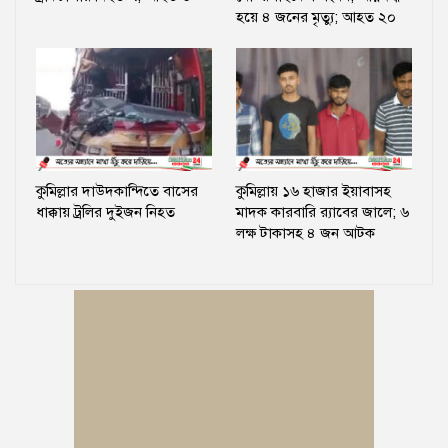
হয়ে ৪ জনের মৃত্যু; আহত ২০
কুমিল্লার দাউদকান্দিতে বাসের
কুমিল্লায় ১৬ হাজার ইয়াবাসহ
ধাক্কায় ট্রলির দুইজন নিহত
মাদক কারবারি র‍্যাবের জালে; ৬
লক্ষ টাকাসহ ৪ জন আটক