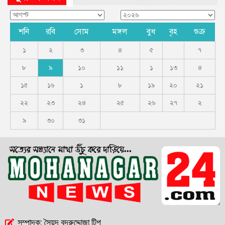
শনি
রবি
সোম
মঙ্গল
বুধ
বৃহ
শুক্র
১
২
৩
৪
৫
৭
৮
৯
১০
১১
১
১৩
৪
১৫
১৬
১
৮
১৯
২০
২১
২২
২৩
২৪
২৫
২৬
২৭
২
৯
৩০
৩১
সম্পাদক: সৈয়দ বদরুদ্দোজা টিপু