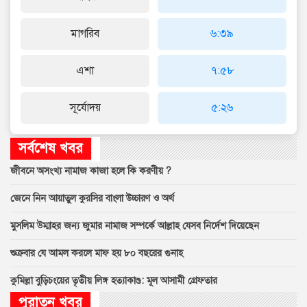
মাগরিব
৬:৩৯
এশা
৭:৫৮
সূর্যোদয়
৫:২৬
সর্বশেষ খবর
জীবনে অসংখ্য নামাজ কাজা হলে কি করণীয় ?
জেনে নিন আয়াতুল কুরসির বাংলা উচ্চারণ ও অর্থ
মুসলিম উম্মাহর জন্য জুমার নামাজ সম্পর্কে আল্লাহ যেসব নির্দেশ দিয়েছেন
শুক্রবার যে আমল করলে মাফ হয় ৮০ বছরের গুনাহ
কুমিল্লা বুড়িচংয়ের তৃতীয় লিঙ্গ হত্যাকাণ্ড: মূল আসামী গ্রেফতার
পুরাতন খবর