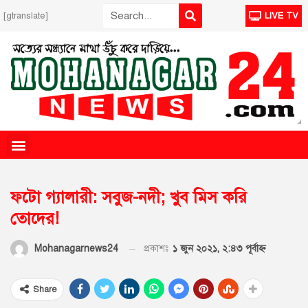
[gtranslate]
LIVE TV
ফটো গ্যালারী: সবুজ-নদী; খুব মিস করি
তোদের!
প্রকাশঃ
১ জুন ২০২১, ২:৪৩ পূর্বাহ্ণ
Mohanagarnews24
Share