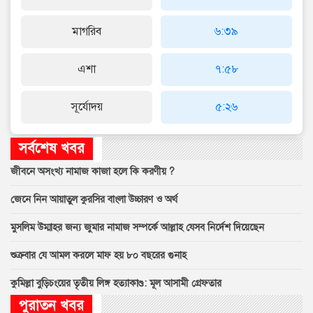
মাগরিব
৬:৩৯
এশা
৭:৫৮
সূর্যোদয়
৫:২৬
সর্বশেষ খবর
জীবনে অসংখ্য নামাজ কাজা হলে কি করণীয় ?
জেনে নিন আয়াতুল কুরসির বাংলা উচ্চারণ ও অর্থ
মুসলিম উম্মাহর জন্য জুমার নামাজ সম্পর্কে আল্লাহ যেসব নির্দেশ দিয়েছেন
শুক্রবার যে আমল করলে মাফ হয় ৮০ বছরের গুনাহ
কুমিল্লা বুড়িচংয়ের তৃতীয় লিঙ্গ হত্যাকাণ্ড: মূল আসামী গ্রেফতার
পুরাতন খবর