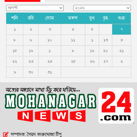
শনি
রবি
সোম
মঙ্গল
বুধ
বৃহ
শুক্র
১
২
৩
৪
৫
৭
৮
৯
১০
১১
১
১৩
৪
১৫
১৬
১
৮
১৯
২০
২১
২২
২৩
২৪
২৫
২৬
২৭
২
৯
৩০
৩১
সম্পাদক: সৈয়দ বদরুদ্দোজা টিপু