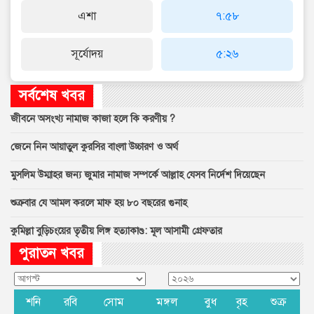
এশা
৭:৫৮
সূর্যোদয়
৫:২৬
সর্বশেষ খবর
জীবনে অসংখ্য নামাজ কাজা হলে কি করণীয় ?
জেনে নিন আয়াতুল কুরসির বাংলা উচ্চারণ ও অর্থ
মুসলিম উম্মাহর জন্য জুমার নামাজ সম্পর্কে আল্লাহ যেসব নির্দেশ দিয়েছেন
শুক্রবার যে আমল করলে মাফ হয় ৮০ বছরের গুনাহ
কুমিল্লা বুড়িচংয়ের তৃতীয় লিঙ্গ হত্যাকাণ্ড: মূল আসামী গ্রেফতার
পুরাতন খবর
শনি
রবি
সোম
মঙ্গল
বুধ
বৃহ
শুক্র