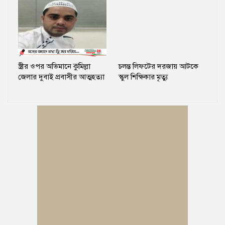
স্ত্রীর ওপর অভিমানে কুমিল্লা
চলন্ত লিফটের দরজায় আটকে
জেলার দুবাই প্রবাসীর আত্মহত্যা
স্কুল শিক্ষিকার মৃত্যু