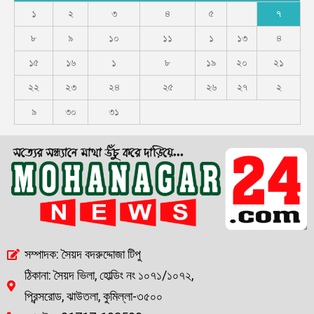
১
২
৩
৪
৫
৭
৮
৯
১০
১১
১
১৩
৪
১৫
১৬
১
৮
১৯
২০
২১
২২
২৩
২৪
২৫
২৬
২৭
২
৯
৩০
৩১
সম্পাদক: সৈয়দ বদরুদ্দোজা টিপু
ঠিকানা: সৈয়দ ভিলা, হোল্ডিং নং ১০৭১/১০৭২,
প্রিন্সরোড, ঝাউতলা, কুমিল্লা-৩৫০০