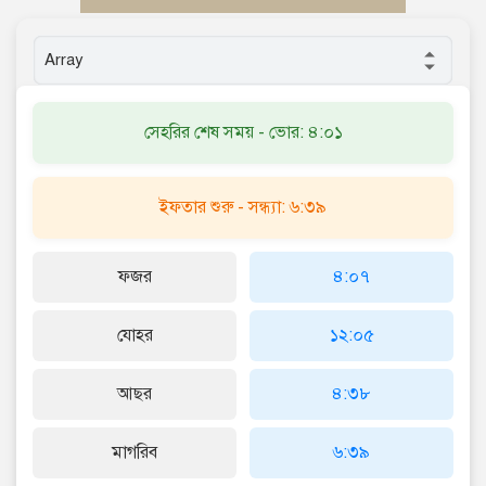
সেহরির শেষ সময় - ভোর: ৪:০১
ইফতার শুরু - সন্ধ্যা: ৬:৩৯
ফজর
৪:০৭
যোহর
১২:০৫
আছর
৪:৩৮
মাগরিব
৬:৩৯