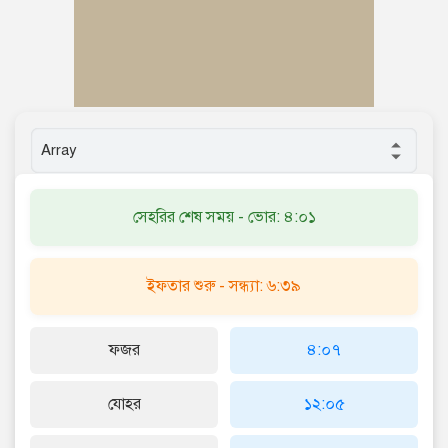
সেহরির শেষ সময় - ভোর: ৪:০১
ইফতার শুরু - সন্ধ্যা: ৬:৩৯
ফজর
৪:০৭
যোহর
১২:০৫