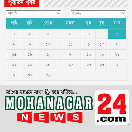
পুরাতন খবর
শনি
রবি
সোম
মঙ্গল
বুধ
বৃহ
শুক্র
১
২
৩
৪
৫
৭
৮
৯
১০
১১
১
১৩
৪
১৫
১৬
১
৮
১৯
২০
২১
২২
২৩
২৪
২৫
২৬
২৭
২
৯
৩০
৩১