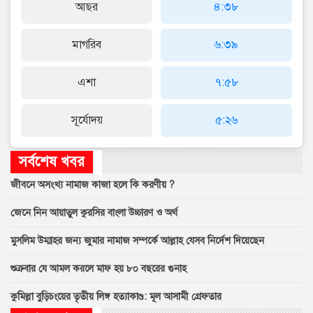
আছর
৪:৩৮
মাগরিব
৬:৩৯
এশা
৭:৫৮
সূর্যোদয়
৫:২৬
সর্বশেষ খবর
জীবনে অসংখ্য নামাজ কাজা হলে কি করণীয় ?
জেনে নিন আয়াতুল কুরসির বাংলা উচ্চারণ ও অর্থ
মুসলিম উম্মাহর জন্য জুমার নামাজ সম্পর্কে আল্লাহ যেসব নির্দেশ দিয়েছেন
শুক্রবার যে আমল করলে মাফ হয় ৮০ বছরের গুনাহ
কুমিল্লা বুড়িচংয়ের তৃতীয় লিঙ্গ হত্যাকাণ্ড: মূল আসামী গ্রেফতার