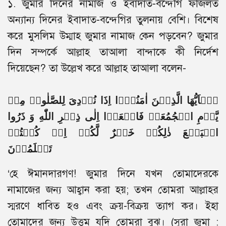
১. জুমার দিনের নামাজ ও ইবাদাত-বন্দেগি ফজিলত
অন্যান্য দিনের ইবাদাত-বন্দেগির তুলনায় বেশি। বিশেষ
করে মুসলিম উম্মাহ জুমার নামাজ কেন পড়বেন? জুমার
দিন সম্পর্কে আল্লাহ তাআলা বান্দাকে কী নির্দেশ
দিয়েছেন? তা উল্লেখ করে আল্লাহ তাআলা বলেন-
یٰۤاَیُّهَا الَّذِیۡنَ اٰمَنُوۡۤا اِذَا نُوۡدِیَ لِلصَّلٰوۃِ مِنۡ
یَّوۡمِ الۡجُمُعَۃِ فَاسۡعَوۡا اِلٰی ذِکۡرِ اللّٰهِ وَ ذَرُوا
الۡبَیۡعَ ذٰلِکُمۡ خَیۡرٌ لَّکُمۡ اِنۡ کُنۡتُمۡ
تَعۡلَمُوۡنَ
‘হে ঈমানদারগণ! জুমার দিনে যখন তোমাদেরকে
নামাজের জন্য আহ্বান করা হয়; তখন তোমরা আল্লাহর
স্মরণে ধাবিত হও এবং ক্রয়-বিক্রয় ত্যাগ কর। ইহা
তোমাদের জন্য উত্তম যদি তোমরা বুঝ। (সুরা জুমা :