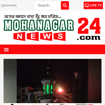
[gtranslate]
LIVE TV