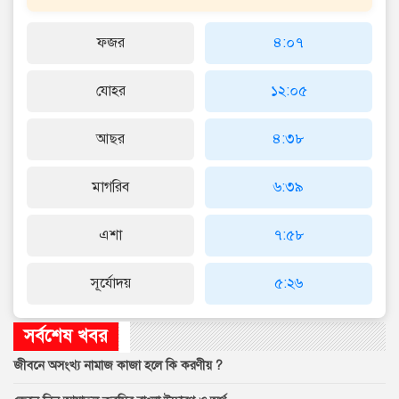
ফজর
৪:০৭
যোহর
১২:০৫
আছর
৪:৩৮
মাগরিব
৬:৩৯
এশা
৭:৫৮
সূর্যোদয়
৫:২৬
সর্বশেষ খবর
জীবনে অসংখ্য নামাজ কাজা হলে কি করণীয় ?