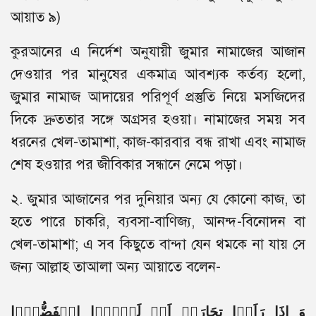
আয়াত ৯)
কুরআনের এ নির্দেশ অনুযায়ী জুমার নামাজের আজান
দেওয়ার পর মানুষের একমাত্র আবশ্যক কর্তব্য হলো,
জুমার নামাজ আদায়ের পরিপূর্ণ প্রস্তুতি নিয়ে মসজিদের
দিকে দ্রুততার সঙ্গে অগ্রসর হওয়া। নামাজের সময় সব
ধরনের খেল-তামাশা, কাজ-কারবার বন্ধ রাখা এবং নামাজ
শেষ হওয়ার পর জীবিকার সন্ধানে নেমে পড়া।
২. জুমার আজানের পর দুনিয়ার অন্য যে কোনো কাজ, তা
হতে পারে চাকরি, ব্যবসা-বাণিজ্য, আনন্দ-বিনোদন বা
খেল-তামাশা; এ সব কিছুতে বান্দা যেন থমকে না যায় সে
জন্য আল্লাহ তাআলা অন্য আয়াতে বলেন-
وَ اِذَا رَاَوۡا تِجَارَۃً اَوۡ لَهۡوَۨا انۡفَضُّوۡۤا