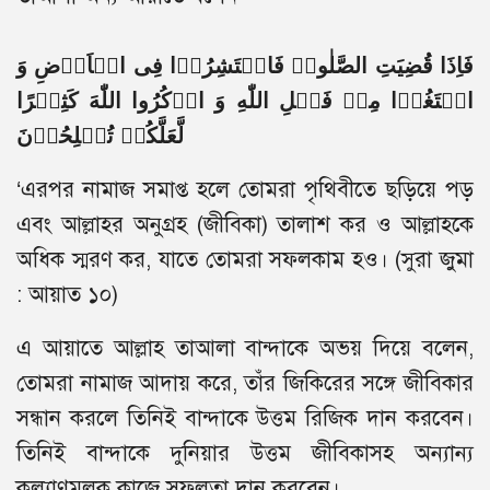
فَاِذَا قُضِیَتِ الصَّلٰوۃُ فَانۡتَشِرُوۡا فِی الۡاَرۡضِ وَ
ابۡتَغُوۡا مِنۡ فَضۡلِ اللّٰهِ وَ اذۡکُرُوا اللّٰهَ کَثِیۡرًا
لَّعَلَّکُمۡ تُفۡلِحُوۡنَ
‘এরপর নামাজ সমাপ্ত হলে তোমরা পৃথিবীতে ছড়িয়ে পড়
এবং আল্লাহর অনুগ্রহ (জীবিকা) তালাশ কর ও আল্লাহকে
অধিক স্মরণ কর, যাতে তোমরা সফলকাম হও। (সুরা জুমা
: আয়াত ১০)
এ আয়াতে আল্লাহ তাআলা বান্দাকে অভয় দিয়ে বলেন,
তোমরা নামাজ আদায় করে, তাঁর জিকিরের সঙ্গে জীবিকার
সন্ধান করলে তিনিই বান্দাকে উত্তম রিজিক দান করবেন।
তিনিই বান্দাকে দুনিয়ার উত্তম জীবিকাসহ অন্যান্য
কল্যাণমূলক কাজে সফলতা দান করবেন।