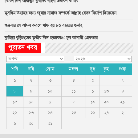
জেনে নিন আয়াতুল কুরসির বাংলা উচ্চারণ ও অর্থ
মুসলিম উম্মাহর জন্য জুমার নামাজ সম্পর্কে আল্লাহ যেসব নির্দেশ দিয়েছেন
শুক্রবার যে আমল করলে মাফ হয় ৮০ বছরের গুনাহ
কুমিল্লা বুড়িচংয়ের তৃতীয় লিঙ্গ হত্যাকাণ্ড: মূল আসামী গ্রেফতার
পুরাতন খবর
শনি
রবি
সোম
মঙ্গল
বুধ
বৃহ
শুক্র
১
২
৩
৪
৫
৭
৮
৯
১০
১১
১
১৩
৪
১৫
১৬
১
৮
১৯
২০
২১
২২
২৩
২৪
২৫
২৬
২৭
২
৯
৩০
৩১