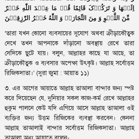
اِلَیۡهَا وَ تَرَکُوۡکَ قَائِمًا قُلۡ مَا عِنۡدَ اللّٰهِ خَیۡرٌ
مِّنَ اللَّهۡوِ وَ مِنَ التِّجَارَۃِ وَ اللّٰهُ خَیۡرُ الرّٰزِقِیۡنَ
‘তারা যখন কোনো ব্যবসায়ের সুযোগ অথবা ক্রীড়াকৌতুক
দেখে তখন আপনাকে দাঁড়ানো অবস্থায় রেখে তারা
সেদিকে ছুটে যায়। বলুন, আল্লাহর কাছে যা আছে, তা
ক্রীড়াকৌতুক ও ব্যবসার অপেক্ষা উৎকৃষ্ট। আল্লাহ সর্বোত্তম
রিজিকদাতা।’ (সুরা জুমা : আয়াত ১১)
৩. এর আগের আয়াতে আল্লাহ তাআলা বান্দার জন্য স্পষ্ট
করে দিয়েছেন যে, দুনিয়ার সকল কাজ-কর্ম রেখে আল্লাহর
হুকুম পালনে কেউ যদি এগিয়ে আসে আল্লাহ তাআলা ওই
ব্যক্তির জন্য উত্তম রিজিকের ব্যবস্থা করবেন। কেননা
আল্লাহ তাআলাই বান্দার সর্বোত্তম রিজিকদাতা। আল্লাহ
তাআলা অন্য আয়াতে বলেন-