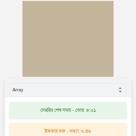
সেহরির শেষ সময় - ভোর: ৪:০১
ইফতার শুরু - সন্ধ্যা: ৬:৩৯