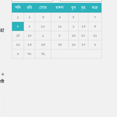
শনি
রবি
সোম
মঙ্গল
বুধ
বৃহ
শুক্র
১
২
৩
৪
৫
৭
৮
৯
১০
১১
১
১৩
৪
 তা
১৫
১৬
১
৮
১৯
২০
২১
২২
২৩
২৪
২৫
২৬
২৭
২
৯
৩০
৩১
ারী