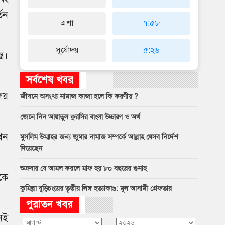
তন
এশা
৭:৫৮
সূর্যোদয়
৫:২৬
্র।
সর্বশেষ খবর
েয়
জীবনে অসংখ্য নামাজ কাজা হলে কি করণীয় ?
জেনে নিন আয়াতুল কুরসির বাংলা উচ্চারণ ও অর্থ
খন
মুসলিম উম্মাহর জন্য জুমার নামাজ সম্পর্কে আল্লাহ যেসব নির্দেশ
দিয়েছেন
শুক্রবার যে আমল করলে মাফ হয় ৮০ বছরের গুনাহ
কে
কুমিল্লা বুড়িচংয়ের তৃতীয় লিঙ্গ হত্যাকাণ্ড: মূল আসামী গ্রেফতার
পুরাতন খবর
েই