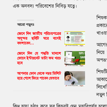
এক অনবদ্য পরিবেশের নিবিড় যত্নে।
শিশুক
আরো পড়ুনঃ
প্রকা
খাওয়া
জেনে নিন জাতীয় পরিচয়পত্রের
অসুন্দর ছবিটি ঘরে বসেই
বদলাবেন…
আগের
নিয়ে 
জেনে নিন যে পদ্ধতি মানলে
ফোনে ইন্টারনেট ডাটা কম খরচ
অপরূপ
হবে
শিশু
আপনার ফোন থেকে নম্বর ডিলিট
হয়ে গেলে ফিরে পাবেন যেভাবে
আকাশে
লিখেছ
নতুন 
কিন্তু হায়! হঠাৎ করে সব কিছুরই যেন মহাবিপর্যয় 