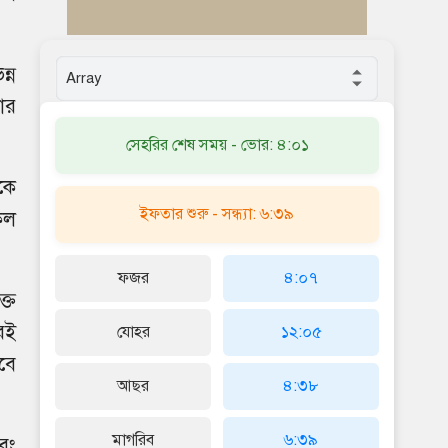
্ন
ার
সেহরির শেষ সময় - ভোর: ৪:০১
কে
ইফতার শুরু - সন্ধ্যা: ৬:৩৯
কল
ফজর
৪:০৭
্ত
েই
যোহর
১২:০৫
বে
আছর
৪:৩৮
মাগরিব
৬:৩৯
বং