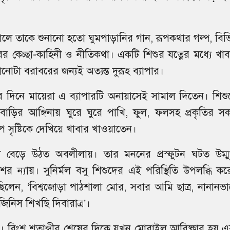
ালে তাকে শুনানো হতো ঘুমপাড়ানির গান, রূপকথার গল্প, বিভিন
রের কেচ্ছা-কাহিনী ও নীতিকথা। একটি শিশুর যত্নের মধ্যে খাব
নোটা বরাবরের জন্যই অত্যন্ত দুরূহ ব্যাপার।
 দিনে মায়েরা এ ব্যাপারটি অনায়াসেই সামাল দিতেন। শিশু
বাড়ির আঙ্গিনায় ঘুরে ঘুরে পাখি, ফুল, ফলসহ প্রকৃতির স
 সৃষ্টিকে দেখিয়ে খাবার খাওয়াতেন।
টি বেড়ে উঠত অবলীলায়। তার মননের প্রস্ফুটন ঘটত উম্মুক
র ন্যায়। সুনির্মল বসু শিশুদের এই পরিস্থিতি উপলব্ধি কর
িলেন, ‘বিশ্বজোড়া পাঠশালা মোর, সবার আমি ছাত্র, নানানভা
জিনিস শিখছি দিবারাত্র’।
হলো। বিংশ শতাব্দীর শেষের দিকে যখন মোবাইল আবিষ্কার হয় এ