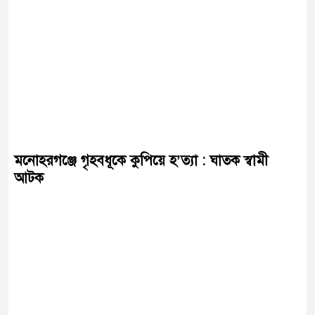
মনোহরগঞ্জে গৃহবধূকে কুপিয়ে হ’ত্যা : ঘাতক স্বামী
আটক