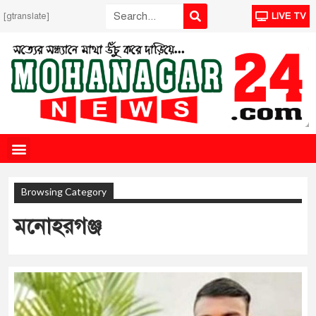
[gtranslate]
LIVE TV
Browsing Category
মনোহরগঞ্জ