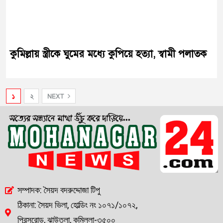
কুমিল্লায় স্ত্রীকে ঘুমের মধ্যে কুপিয়ে হত্যা, স্বামী পলাতক
১
২
NEXT
সম্পাদক: সৈয়দ বদরুদ্দোজা টিপু
ঠিকানা: সৈয়দ ভিলা, হোল্ডিং নং ১০৭১/১০৭২,
প্রিন্সরোড, ঝাউতলা, কুমিল্লা-৩৫০০