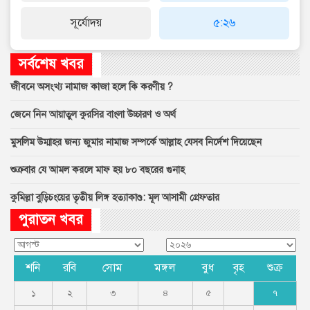
সূর্যোদয়
৫:২৬
সর্বশেষ খবর
জীবনে অসংখ্য নামাজ কাজা হলে কি করণীয় ?
জেনে নিন আয়াতুল কুরসির বাংলা উচ্চারণ ও অর্থ
মুসলিম উম্মাহর জন্য জুমার নামাজ সম্পর্কে আল্লাহ যেসব নির্দেশ দিয়েছেন
শুক্রবার যে আমল করলে মাফ হয় ৮০ বছরের গুনাহ
কুমিল্লা বুড়িচংয়ের তৃতীয় লিঙ্গ হত্যাকাণ্ড: মূল আসামী গ্রেফতার
পুরাতন খবর
শনি
রবি
সোম
মঙ্গল
বুধ
বৃহ
শুক্র
১
২
৩
৪
৫
৭