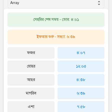
সেহরির শেষ সময় - ভোর: ৪:০১
ইফতার শুরু - সন্ধ্যা: ৬:৩৯
ফজর
৪:০৭
যোহর
১২:০৫
আছর
৪:৩৮
মাগরিব
৬:৩৯
এশা
৭:৫৮