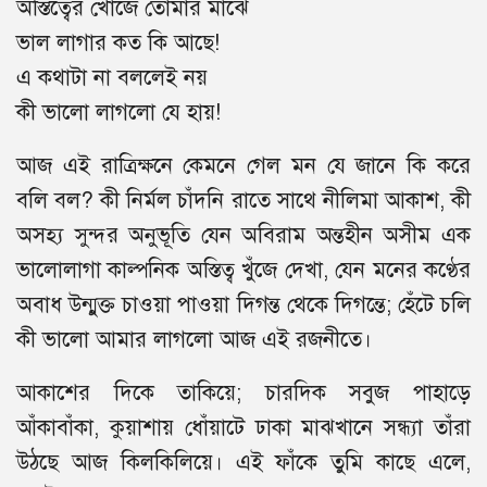
অস্তিত্বের খোঁজে তোমার মাঝে
ভাল লাগার কত কি আছে!
এ কথাটা না বললেই নয়
কী ভালো লাগলো যে হায়!
আজ এই রাত্রিক্ষনে কেমনে গেল মন যে জানে কি করে
বলি বল? কী নির্মল চাঁদনি রাতে সাথে নীলিমা আকাশ, কী
অসহ্য সুন্দর অনুভূতি যেন অবিরাম অন্তহীন অসীম এক
ভালোলাগা কাল্পনিক অস্তিত্ব খুঁজে দেখা, যেন মনের কণ্ঠের
অবাধ উন্মুক্ত চাওয়া পাওয়া দিগন্ত থেকে দিগন্তে; হেঁটে চলি
কী ভালো আমার লাগলো আজ এই রজনীতে।
আকাশের দিকে তাকিয়ে; চারদিক সবুজ পাহাড়ে
আঁকাবাঁকা, কুয়াশায় ধোঁয়াটে ঢাকা মাঝখানে সন্ধ্যা তাঁরা
উঠছে আজ কিলকিলিয়ে। এই ফাঁকে তুমি কাছে এলে,