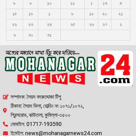
৮
৯
১০
১১
১
১৩
৪
১৫
১৬
১
৮
১৯
২০
২১
২২
২৩
২৪
২৫
২৬
২৭
২
৯
৩০
৩১
সম্পাদক: সৈয়দ বদরুদ্দোজা টিপু
ঠিকানা: সৈয়দ ভিলা, হোল্ডিং নং ১০৭১/১০৭২,
প্রিন্সরোড, ঝাউতলা, কুমিল্লা-৩৫০০
মোবাইল: 01717-193590
ইমেইল: news@mohanagarnews24.com