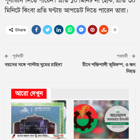
পূর্বাভাস দিতে পারেন। প্রতি ১০ মিনিট না হোক, প্রতি ৩০
মিনিটে কিংবা প্রতি ঘণ্টায় আপডেট দিতে পারেন তারা।
Share
পূর্ববর্তী
পরবর্তী
বয়সের সঙ্গে পাল্টায় ঘুমের চাহিদা
চীনে শক্তিশালী ভূমিকম্প, ৩ জন
নিহত
আরো দেখুন