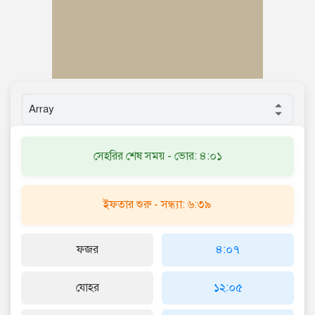
সেহরির শেষ সময় - ভোর: ৪:০১
ইফতার শুরু - সন্ধ্যা: ৬:৩৯
ফজর
৪:০৭
যোহর
১২:০৫