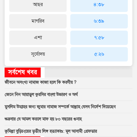
আছর
৪:৩৮
মাগরিব
৬:৩৯
এশা
৭:৫৮
সূর্যোদয়
৫:২৬
সর্বশেষ খবর
জীবনে অসংখ্য নামাজ কাজা হলে কি করণীয় ?
জেনে নিন আয়াতুল কুরসির বাংলা উচ্চারণ ও অর্থ
মুসলিম উম্মাহর জন্য জুমার নামাজ সম্পর্কে আল্লাহ যেসব নির্দেশ দিয়েছেন
শুক্রবার যে আমল করলে মাফ হয় ৮০ বছরের গুনাহ
কুমিল্লা বুড়িচংয়ের তৃতীয় লিঙ্গ হত্যাকাণ্ড: মূল আসামী গ্রেফতার