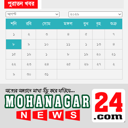
পুরাতন খবর
শনি
রবি
সোম
মঙ্গল
বুধ
বৃহ
শুক্র
১
২
৩
৪
৫
৭
৮
৯
১০
১১
১
১৩
৪
১৫
১৬
১
৮
১৯
২০
২১
২২
২৩
২৪
২৫
২৬
২৭
২
৯
৩০
৩১