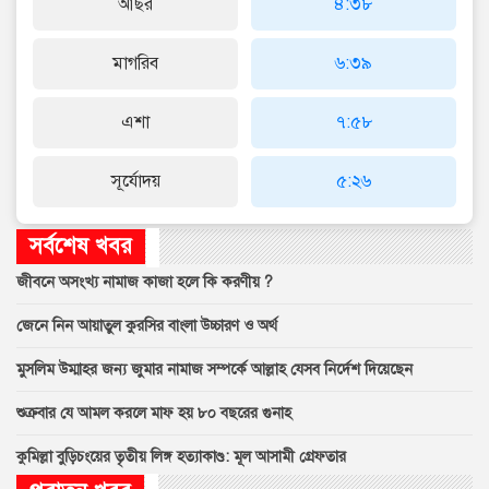
আছর
৪:৩৮
মাগরিব
৬:৩৯
এশা
৭:৫৮
সূর্যোদয়
৫:২৬
সর্বশেষ খবর
জীবনে অসংখ্য নামাজ কাজা হলে কি করণীয় ?
জেনে নিন আয়াতুল কুরসির বাংলা উচ্চারণ ও অর্থ
মুসলিম উম্মাহর জন্য জুমার নামাজ সম্পর্কে আল্লাহ যেসব নির্দেশ দিয়েছেন
শুক্রবার যে আমল করলে মাফ হয় ৮০ বছরের গুনাহ
কুমিল্লা বুড়িচংয়ের তৃতীয় লিঙ্গ হত্যাকাণ্ড: মূল আসামী গ্রেফতার