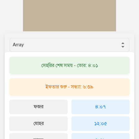
সেহরির শেষ সময় - ভোর: ৪:০১
ইফতার শুরু - সন্ধ্যা: ৬:৩৯
ফজর
৪:০৭
যোহর
১২:০৫