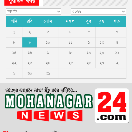
পুরাতন খবর
শনি
রবি
সোম
মঙ্গল
বুধ
বৃহ
শুক্র
১
২
৩
৪
৫
৭
৮
৯
১০
১১
১
১৩
৪
১৫
১৬
১
৮
১৯
২০
২১
২২
২৩
২৪
২৫
২৬
২৭
২
৯
৩০
৩১