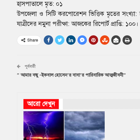
হাসপাতালে মৃত: ০১
উপজেলা ও সিটি করপোরেশন ভিত্তিক মৃতের সংখ্যা: চ
যাত্রীদের নমুনা পরীক্ষা: আজকের রিপোর্ট প্রাপ্তি: ১০০
Share
পূর্ববর্তী
” আমার বন্ধু -ইকবাল হোসেন’র বাবা’র পারিবারিক আত্মজীবনী”
আরো দেখুন