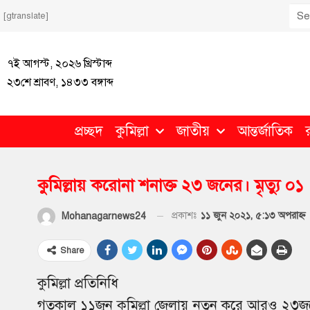
[gtranslate]
৭ই আগস্ট, ২০২৬ খ্রিস্টাব্দ
২৩শে শ্রাবণ, ১৪৩৩ বঙ্গাব্দ
প্রচ্ছদ
কুমিল্লা
জাতীয়
আন্তর্জাতিক
কুমিল্লায় করোনা শনাক্ত ২৩ জনের। মৃত্যু ০১
প্রকাশঃ
১১ জুন ২০২১, ৫:১৩ অপরাহ্ণ
Mohanagarnews24
Share
কুমিল্লা প্রতিনিধি
গতকাল ১১জুন কুমিল্লা জেলায় নতুন করে আরও ২৩জন