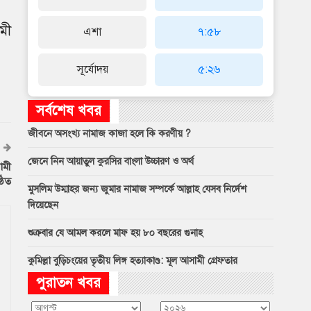
মী
এশা
৭:৫৮
সূর্যোদয়
৫:২৬
সর্বশেষ খবর
জীবনে অসংখ্য নামাজ কাজা হলে কি করণীয় ?
জেনে নিন আয়াতুল কুরসির বাংলা উচ্চারণ ও অর্থ
ামী
ঠিত
মুসলিম উম্মাহর জন্য জুমার নামাজ সম্পর্কে আল্লাহ যেসব নির্দেশ
দিয়েছেন
শুক্রবার যে আমল করলে মাফ হয় ৮০ বছরের গুনাহ
কুমিল্লা বুড়িচংয়ের তৃতীয় লিঙ্গ হত্যাকাণ্ড: মূল আসামী গ্রেফতার
পুরাতন খবর