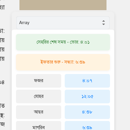
যা
া:
ায়
সেহরির শেষ সময় - ভোর: ৪:০১
ায়
টায়
ইফতার শুরু - সন্ধ্যা: ৬:৩৯
ফজর
৪:০৭
০৪
যোহর
১২:০৫
গত
আছর
৪:৩৮
থ:
েজ
মাগরিব
৬:৩৯