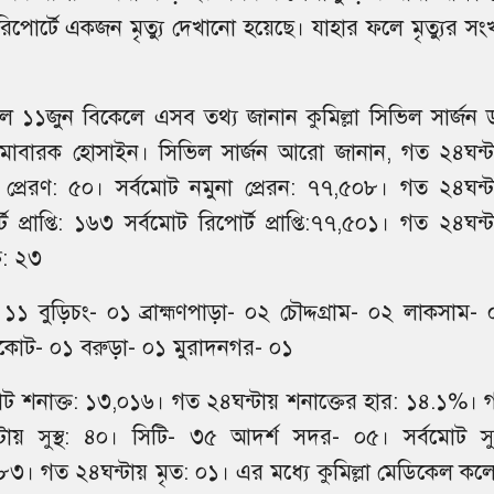
োর্টে একজন মৃত্যু দেখানো হয়েছে। যাহার ফলে মৃত্যুর সংখ্
 ১১জুন বিকেলে এসব তথ্য জানান কুমিল্লা সিভিল সার্জন ড
মোবারক হোসাইন। সিভিল সার্জন আরো জানান, গত ২৪ঘন্ট
 প্রেরণ: ৫০। সর্বমােট নমুনা প্রেরন: ৭৭,৫০৮। গত ২৪ঘন্ট
্ট প্রাপ্তি: ১৬৩ সর্বমােট রিপোর্ট প্রাপ্তি:৭৭,৫০১। গত ২৪ঘন্
ত: ২৩
 ১১ বুড়িচং- ০১ ব্রাহ্মণপাড়া- ০২ চৌদ্দগ্রাম- ০২ লাকসাম- 
লকোট- ০১ বরুড়া- ০১ মুরাদনগর- ০১
ােট শনাক্ত: ১৩,০১৬। গত ২৪ঘন্টায় শনাক্তের হার: ১৪.১%। 
টায় সুস্থ: ৪০। সিটি- ৩৫ আদর্শ সদর- ০৫। সর্বমােট সুস্
৩। গত ২৪ঘন্টায় মৃত: ০১। এর মধ্যে কুমিল্লা মেডিকেল কল