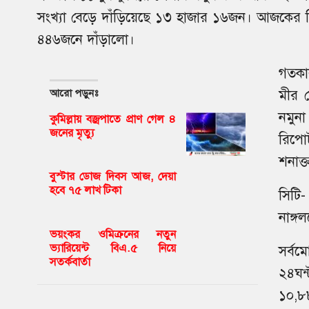
সংখ্যা বেড়ে দাঁড়িয়েছে ১৩ হাজার ১৬জন। আজকের রিপ
৪৪৬জনে দাঁড়ালো।
গতকাল
আরো পড়ুনঃ
মীর 
নমুনা
কুমিল্লায় বজ্রপাতে প্রাণ গেল ৪
জনের মৃত্যু
রিপোর
শনাক্
বুস্টার ডোজ দিবস আজ, দেয়া
হবে ৭৫ লাখ টিকা
সিটি-
নাঙ্গ
ভয়ংকর ওমিক্রনের নতুন
ভ্যারিয়েন্ট বিএ.৫ নিয়ে
সর্বম
সতর্কবার্তা
২৪ঘন্
১০,৮৮