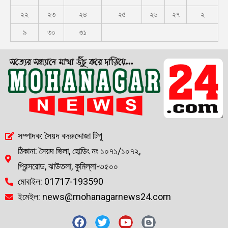
২২
২৩
২৪
২৫
২৬
২৭
২
৯
৩০
৩১
সম্পাদক: সৈয়দ বদরুদ্দোজা টিপু
ঠিকানা: সৈয়দ ভিলা, হোল্ডিং নং ১০৭১/১০৭২,
প্রিন্সরোড, ঝাউতলা, কুমিল্লা-৩৫০০
মোবাইল: 01717-193590
ইমেইল: news@mohanagarnews24.com