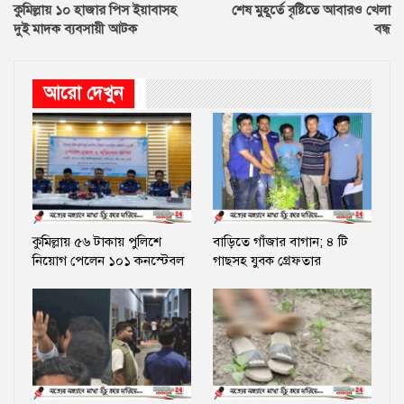
কুমিল্লায় ১০ হাজার পিস ইয়াবাসহ
শেষ মুহূর্তে বৃষ্টিতে আবারও খেলা
দুই মাদক ব্যবসায়ী আটক
বন্ধ
আরো দেখুন
কুমিল্লায় ৫৬ টাকায় পুলিশে
বাড়িতে গাঁজার বাগান; ৪ টি
নিয়োগ পেলেন ১০১ কনস্টেবল
গাছসহ যুবক গ্রেফতার