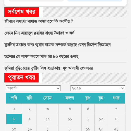
সর্বশেষ খবর
জীবনে অসংখ্য নামাজ কাজা হলে কি করণীয় ?
জেনে নিন আয়াতুল কুরসির বাংলা উচ্চারণ ও অর্থ
মুসলিম উম্মাহর জন্য জুমার নামাজ সম্পর্কে আল্লাহ যেসব নির্দেশ দিয়েছেন
শুক্রবার যে আমল করলে মাফ হয় ৮০ বছরের গুনাহ
কুমিল্লা বুড়িচংয়ের তৃতীয় লিঙ্গ হত্যাকাণ্ড: মূল আসামী গ্রেফতার
পুরাতন খবর
শনি
রবি
সোম
মঙ্গল
বুধ
বৃহ
শুক্র
১
২
৩
৪
৫
৭
৮
৯
১০
১১
১
১৩
৪
১৫
১৬
১
৮
১৯
২০
২১