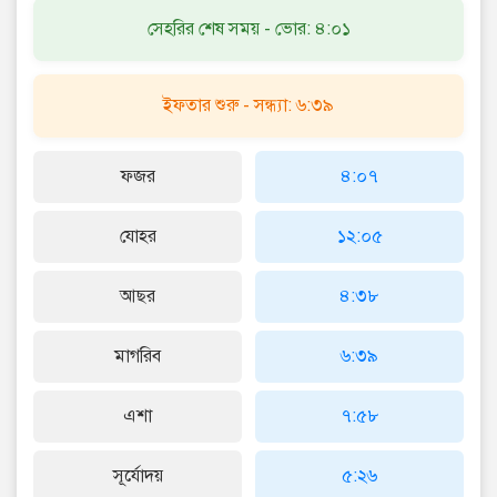
সেহরির শেষ সময় - ভোর: ৪:০১
ইফতার শুরু - সন্ধ্যা: ৬:৩৯
ফজর
৪:০৭
যোহর
১২:০৫
আছর
৪:৩৮
মাগরিব
৬:৩৯
এশা
৭:৫৮
সূর্যোদয়
৫:২৬