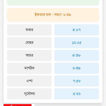
ইফতার শুরু - সন্ধ্যা: ৬:৩৯
ফজর
৪:০৭
যোহর
১২:০৫
আছর
৪:৩৮
মাগরিব
৬:৩৯
এশা
৭:৫৮
সূর্যোদয়
৫:২৬