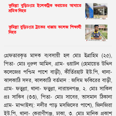
কুমিল্লা বুড়িচংয়ে ইলেকট্রিক করাতের আঘাতে
শ্রমিক নিহত
কুমিল্লা বুড়িচংয়ে ট্রাকের ধাক্কায় কলেজ শিক্ষার্থী
নিহত
গ্রেফতারকৃত মাদক ব্যবসায়ী হল মোঃ ইব্রাহিম (২৫),
পিতা- মোঃ নুরুল আমিন, গ্রাম- গুয়াটন (হেমায়েত উদ্দিন
কলেজের পশ্চিম পাশে বাড়ী), কীর্তিরহাট ইউ.পি, থানা-
ঝালকাঠি সদর, ঝালকাঠি বর্তমান : জসিম ফকিরের বাড়ী,
গ্রাম- ফতুল্লা, থানা- ফতুল্লা, নারায়নগঞ্জ, ২. মোঃ সাকিল
প্রঃ সাকিব (৩৩), পিতা- মোঃ সাবের, ভাসমান ঠিকানা
গ্রাম- মান্দাইল(: নদীর পাড় মসজিদের পাশে), জিনজিরা
ইউ.পি, থানা- কেরাণীগঞ্জ, ঢাকা, ৩. মোঃ মানিক প্রকাশ