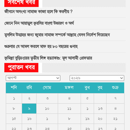
সর্বশেষ খবর
জীবনে অসংখ্য নামাজ কাজা হলে কি করণীয় ?
জেনে নিন আয়াতুল কুরসির বাংলা উচ্চারণ ও অর্থ
মুসলিম উম্মাহর জন্য জুমার নামাজ সম্পর্কে আল্লাহ যেসব নির্দেশ দিয়েছেন
শুক্রবার যে আমল করলে মাফ হয় ৮০ বছরের গুনাহ
কুমিল্লা বুড়িচংয়ের তৃতীয় লিঙ্গ হত্যাকাণ্ড: মূল আসামী গ্রেফতার
পুরাতন খবর
শনি
রবি
সোম
মঙ্গল
বুধ
বৃহ
শুক্র
১
২
৩
৪
৫
৭
৮
৯
১০
১১
১
১৩
৪
১৫
১৬
১
৮
১৯
২০
২১
২২
২৩
২৪
২৫
২৬
২৭
২