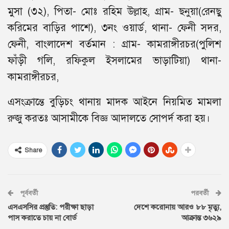
মুসা (৩২), পিতা- মোঃ রহিম উল্লাহ, গ্রাম- ছনুয়া(রেনছু
করিমের বাড়ির পাশে), ৩নং ওয়ার্ড, থানা- ফেনী সদর,
ফেনী, বাংলাদেশ বর্তমান : গ্রাম- কামরাঙ্গীরচর(পুলিশ
ফাঁড়ী গলি, রফিকুল ইসলামের ভাড়াটিয়া) থানা-
কামরাঙ্গীরচর,
এসংক্রান্তে বুড়িচং থানায় মাদক আইনে নিয়মিত মামলা
রুজু করতঃ আসামীকে বিজ্ঞ আদালতে সোপর্দ করা হয়।
Share
পূর্ববর্তী
পরবর্তী
এসএসসির প্রস্তুতি: পরীক্ষা ছাড়া
দেশে করোনায় আরও ৮৮ মৃত্যু,
পাস করাতে চায় না বোর্ড
আক্রান্ত ৩৬২৯