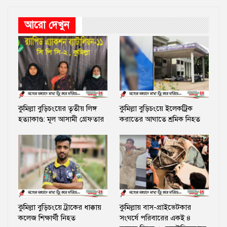
আরো দেখুন
কুমিল্লা বুড়িচংয়ের তৃতীয় লিঙ্গ
কুমিল্লা বুড়িচংয়ে ইলেকট্রিক
হত্যাকাণ্ড: মূল আসামী গ্রেফতার
করাতের আঘাতে শ্রমিক নিহত
কুমিল্লা বুড়িচংয়ে ট্রাকের ধাক্কায়
কুমিল্লায় বাস-প্রাইভেটকার
কলেজ শিক্ষার্থী নিহত
সংঘর্ষে পরিবারের একই ৪