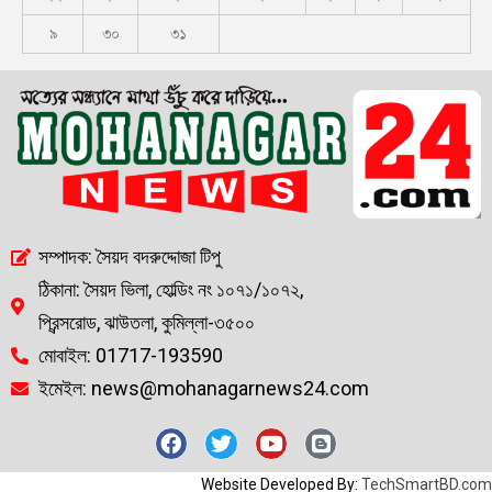
৯
৩০
৩১
সম্পাদক: সৈয়দ বদরুদ্দোজা টিপু
ঠিকানা: সৈয়দ ভিলা, হোল্ডিং নং ১০৭১/১০৭২,
প্রিন্সরোড, ঝাউতলা, কুমিল্লা-৩৫০০
মোবাইল: 01717-193590
ইমেইল: news@mohanagarnews24.com
Website Developed By:
TechSmartBD.com