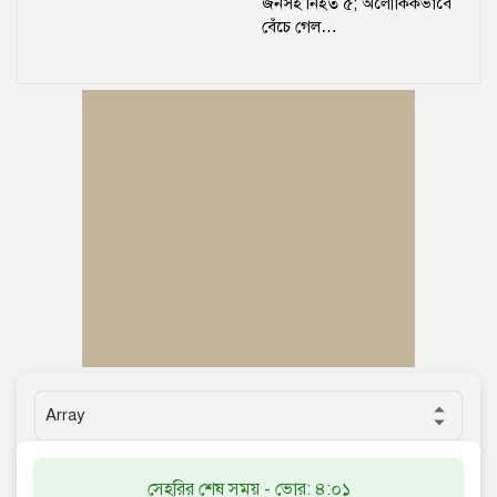
জনসহ নিহত ৫; অলৌকিকভাবে
বেঁচে গেল…
সেহরির শেষ সময় - ভোর: ৪:০১