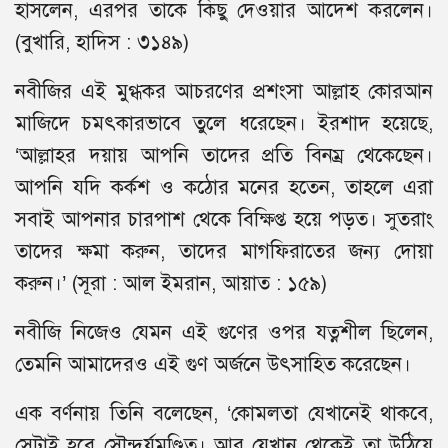
হাসলেন, এরপর তাকে কিছু দেওয়ার আদেশ করলেন।
(বুখারি, হাদিস : ৩১৪৯)
নবীজির এই মুগ্ধকর আচরণের প্রশংসা আল্লাহ কোরআন
মাজিদে চমৎকারভাবে তুলে ধরেছেন। ইরশাদ হয়েছে,
‘আল্লাহর দয়ায় আপনি তাদের প্রতি বিনম্র থেকেছেন।
আপনি যদি কর্কশ ও কঠোর মনের হতেন, তাহলে এরা
সবাই আপনার চারপাশ থেকে বিক্ষিপ্ত হয়ে পড়ত। সুতরাং
তাদের ক্ষমা করুন, তাদের মাগফিরাতের জন্য দোয়া
করুন।’ (সূরা : আল ইমরান, আয়াত : ১৫৯)
নবীজি নিজেও যেমন এই গুণের ওপর যত্নশীল ছিলেন,
তেমনি আমাদেরও এই গুণ অর্জনে উৎসাহিত করেছেন।
এক বর্ণনায় তিনি বলেছেন, ‘কোমলতা যেখানেই থাকবে,
সেটাই হবে সৌন্দর্যমণ্ডিত। আর যেখান থেকেই তা উঠিয়ে