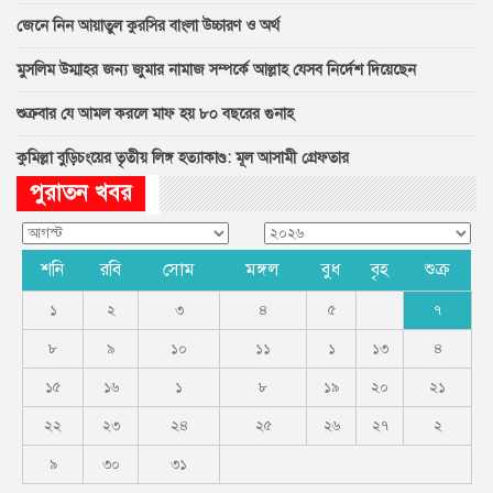
জেনে নিন আয়াতুল কুরসির বাংলা উচ্চারণ ও অর্থ
মুসলিম উম্মাহর জন্য জুমার নামাজ সম্পর্কে আল্লাহ যেসব নির্দেশ দিয়েছেন
শুক্রবার যে আমল করলে মাফ হয় ৮০ বছরের গুনাহ
কুমিল্লা বুড়িচংয়ের তৃতীয় লিঙ্গ হত্যাকাণ্ড: মূল আসামী গ্রেফতার
পুরাতন খবর
শনি
রবি
সোম
মঙ্গল
বুধ
বৃহ
শুক্র
১
২
৩
৪
৫
৭
৮
৯
১০
১১
১
১৩
৪
১৫
১৬
১
৮
১৯
২০
২১
২২
২৩
২৪
২৫
২৬
২৭
২
৯
৩০
৩১