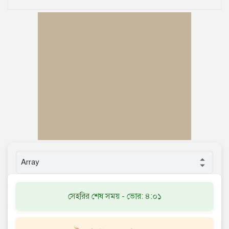
সেহরির শেষ সময় - ভোর: ৪:০১