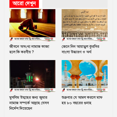
আরো দেখুন
জীবনে অসংখ্য নামাজ কাজা
জেনে নিন আয়াতুল কুরসির
হলে কি করণীয় ?
বাংলা উচ্চারণ ও অর্থ
মুসলিম উম্মাহর জন্য জুমার
শুক্রবার যে আমল করলে মাফ
নামাজ সম্পর্কে আল্লাহ যেসব
হয় ৮০ বছরের গুনাহ
নির্দেশ দিয়েছেন