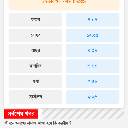
ইফতার শুরু - সন্ধ্যা: ৬:৩৯
ফজর
৪:০৭
যোহর
১২:০৫
আছর
৪:৩৮
মাগরিব
৬:৩৯
এশা
৭:৫৮
সূর্যোদয়
৫:২৬
সর্বশেষ খবর
জীবনে অসংখ্য নামাজ কাজা হলে কি করণীয় ?