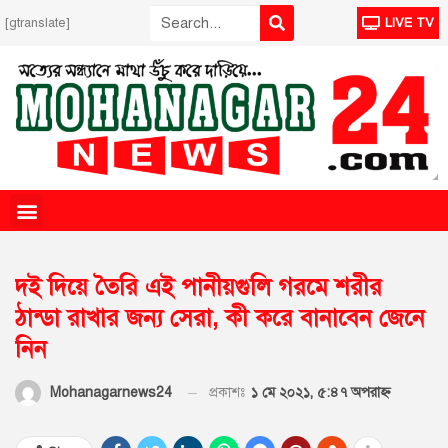
[gtranslate]
LIVE TV
দই দিয়ে তৈরি এই পানীয়গুলি গরমে শরীর
ঠান্ডা রাখার জন্য সেরা, কী করে বানাবেন জেনে
নিন
প্রকাশঃ
১ মে ২০২১, ৫:৪৭ অপরাহ্ণ
Mohanagarnews24