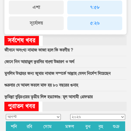
এশা
৭:৫৮
সূর্যোদয়
৫:২৬
সর্বশেষ খবর
জীবনে অসংখ্য নামাজ কাজা হলে কি করণীয় ?
জেনে নিন আয়াতুল কুরসির বাংলা উচ্চারণ ও অর্থ
মুসলিম উম্মাহর জন্য জুমার নামাজ সম্পর্কে আল্লাহ যেসব নির্দেশ দিয়েছেন
শুক্রবার যে আমল করলে মাফ হয় ৮০ বছরের গুনাহ
কুমিল্লা বুড়িচংয়ের তৃতীয় লিঙ্গ হত্যাকাণ্ড: মূল আসামী গ্রেফতার
পুরাতন খবর
শনি
রবি
সোম
মঙ্গল
বুধ
বৃহ
শুক্র