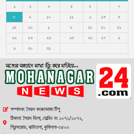
১
২
৩
৪
৫
৭
৮
৯
১০
১১
১
১৩
৪
১৫
১৬
১
৮
১৯
২০
২১
২২
২৩
২৪
২৫
২৬
২৭
২
৯
৩০
৩১
সম্পাদক: সৈয়দ বদরুদ্দোজা টিপু
ঠিকানা: সৈয়দ ভিলা, হোল্ডিং নং ১০৭১/১০৭২,
প্রিন্সরোড, ঝাউতলা, কুমিল্লা-৩৫০০