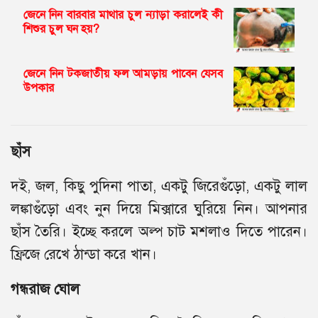
জেনে নিন বারবার মাথার চুল ন্যাড়া করালেই কী
শিশুর চুল ঘন হয়?
জেনে নিন টকজাতীয় ফল আমড়ায় পাবেন যেসব
উপকার
ছাঁস
দই, জল, কিছু পুদিনা পাতা, একটু জিরেগুঁড়ো, একটু লাল
লঙ্কাগুঁড়ো এবং নুন দিয়ে মিক্সারে ঘুরিয়ে নিন। আপনার
ছাঁস তৈরি। ইচ্ছে করলে অল্প চাট মশলাও দিতে পারেন।
ফ্রিজে রেখে ঠান্ডা করে খান।
গন্ধরাজ ঘোল