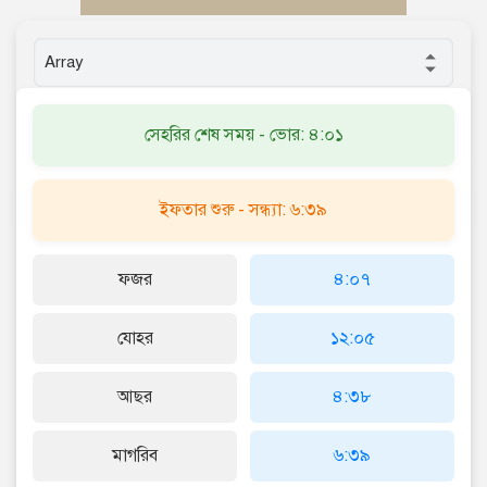
সেহরির শেষ সময় - ভোর: ৪:০১
ইফতার শুরু - সন্ধ্যা: ৬:৩৯
ফজর
৪:০৭
যোহর
১২:০৫
আছর
৪:৩৮
মাগরিব
৬:৩৯