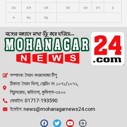
২২
২৩
২৪
২৫
২৬
২৭
২
৯
৩০
৩১
সম্পাদক: সৈয়দ বদরুদ্দোজা টিপু
ঠিকানা: সৈয়দ ভিলা, হোল্ডিং নং ১০৭১/১০৭২,
প্রিন্সরোড, ঝাউতলা, কুমিল্লা-৩৫০০
মোবাইল: 01717-193590
ইমেইল: news@mohanagarnews24.com