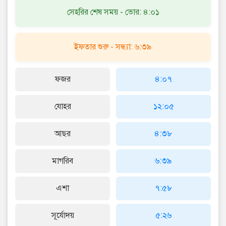
সেহরির শেষ সময় - ভোর: ৪:০১
ইফতার শুরু - সন্ধ্যা: ৬:৩৯
ফজর
৪:০৭
যোহর
১২:০৫
আছর
৪:৩৮
মাগরিব
৬:৩৯
এশা
৭:৫৮
সূর্যোদয়
৫:২৬