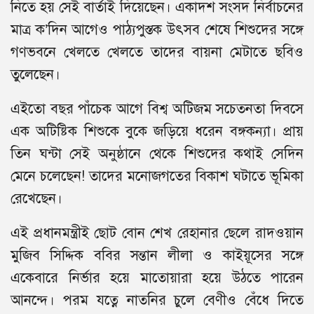
নিতে হয় সেই বার্তাই দিয়েছেন। একাদশ সংসদ নির্বাচনের
মাত্র ক’দিন আগেও পাঠ্যপুস্তক উৎসব শেষে শিশুদের সঙ্গে
গণভবনে খেলতে খেলতে তাদের বায়না মেটাতে ছবিও
তুলেছেন।
এইতো বছর পাঁচেক আগে বিশ্ব অটিজম সচেতনতা দিবসে
এক অটিষ্টিক শিশুকে বুকে জড়িয়ে ধরেন বঙ্গকন্যা। প্রায়
তিন ঘন্টা সেই অনুষ্ঠানে থেকে শিশুদের কথাই সেদিন
মেনে চলেছেন! তাদের মনোজগতের বিকাশ ঘটাতে ভূমিকা
রেখেছেন।
এই প্রধানমন্ত্রীই ছোট বোন শেখ রেহানার ছেলে রাদওয়ান
মুজিব সিদ্দিক ববির সন্তান লীলা ও কাইয়ূসের সঙ্গে
একেবারে নির্ভার হয়ে মাতোয়ারা হয়ে উঠতে পারেন
আনন্দে। পরম যত্নে নাতনির চুলে বেণীও বেঁধে দিতে