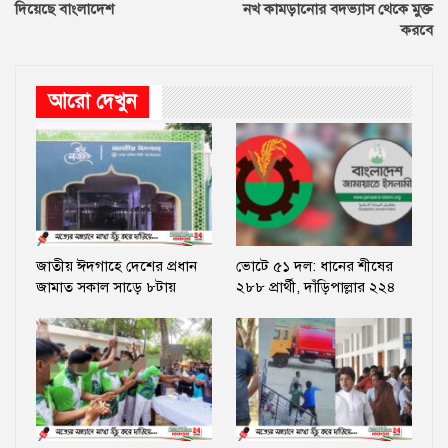
দিয়েছে বাংলাদেশ
নখ কামড়ানোর বদভ্যাস থেকে মুক্ত
করবে
আরো দেখুন
জাতীয় ঈদগাহে দেশের প্রধান
ভোটে ৫১ দল: ধানের শীষের
জামাত সকাল সাড়ে ৮টায়
২৮৮ প্রার্থী, দাঁড়িপাল্লার ২২৪