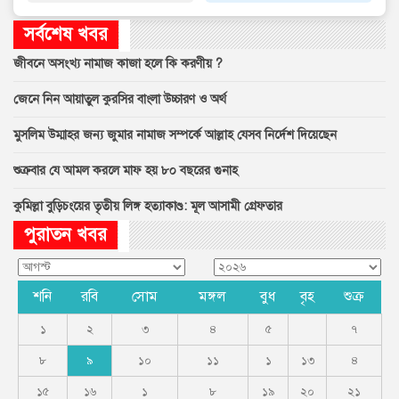
সর্বশেষ খবর
জীবনে অসংখ্য নামাজ কাজা হলে কি করণীয় ?
জেনে নিন আয়াতুল কুরসির বাংলা উচ্চারণ ও অর্থ
মুসলিম উম্মাহর জন্য জুমার নামাজ সম্পর্কে আল্লাহ যেসব নির্দেশ দিয়েছেন
শুক্রবার যে আমল করলে মাফ হয় ৮০ বছরের গুনাহ
কুমিল্লা বুড়িচংয়ের তৃতীয় লিঙ্গ হত্যাকাণ্ড: মূল আসামী গ্রেফতার
পুরাতন খবর
শনি
রবি
সোম
মঙ্গল
বুধ
বৃহ
শুক্র
১
২
৩
৪
৫
৭
৮
৯
১০
১১
১
১৩
৪
১৫
১৬
১
৮
১৯
২০
২১