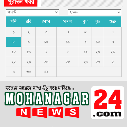
পুরাতন খবর
শনি
রবি
সোম
মঙ্গল
বুধ
বৃহ
শুক্র
১
২
৩
৪
৫
৭
৮
৯
১০
১১
১
১৩
৪
১৫
১৬
১
৮
১৯
২০
২১
২২
২৩
২৪
২৫
২৬
২৭
২
৯
৩০
৩১