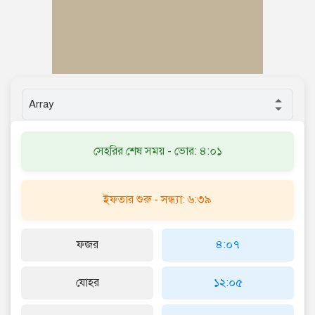
সেহরির শেষ সময় - ভোর: ৪:০১
ইফতার শুরু - সন্ধ্যা: ৬:৩৯
ফজর
৪:০৭
যোহর
১২:০৫