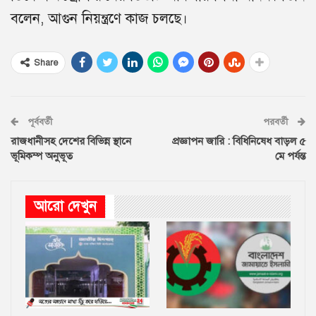
বলেন, আগুন নিয়ন্ত্রণে কাজ চলছে।
Share
পূর্ববর্তী
পরবর্তী
রাজধানীসহ দেশের বিভিন্ন স্থানে
প্রজ্ঞাপন জারি : বিধিনিষেধ বাড়ল ৫
ভূমিকম্প অনুভূত
মে পর্যন্ত
আরো দেখুন