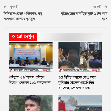
পূর্ববর্তী
পরবর্তী
দিদির দখলেই পশ্চিমবঙ্গ, বড়
বুড়িচংয়ের কার্বাইড যুক্ত ১ টন আম
ব্যবধানে এগিয়ে তৃণমূল
ধংস
আরো দেখুন
কুমিল্লায় ৫৬ টাকায় পুলিশে
গুপ্ত শিবির বলাকে কেন্দ্র করে
নিয়োগ পেলেন ১০১ কনস্টেবল
কুমিল্লায় ছাত্রদল-ছাত্রশিবির
রণক্ষেত্র; ১৫ জন আহত