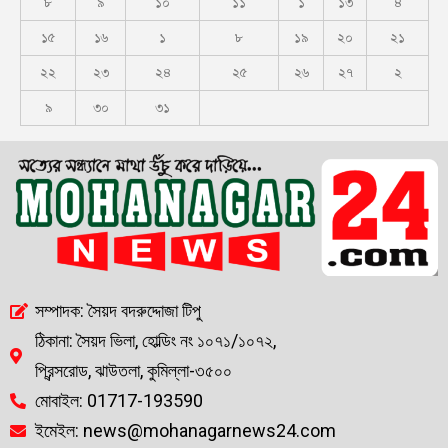
৮
৯
১০
১১
১
১৩
৪
১৫
১৬
১
৮
১৯
২০
২১
২২
২৩
২৪
২৫
২৬
২৭
২
৯
৩০
৩১
সম্পাদক: সৈয়দ বদরুদ্দোজা টিপু
ঠিকানা: সৈয়দ ভিলা, হোল্ডিং নং ১০৭১/১০৭২,
প্রিন্সরোড, ঝাউতলা, কুমিল্লা-৩৫০০
মোবাইল: 01717-193590
ইমেইল: news@mohanagarnews24.com