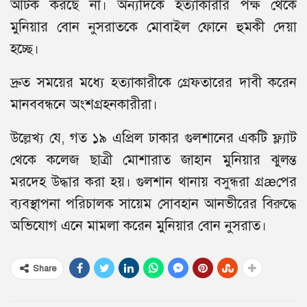
আটক করছে না। অন্যদিকে হত্যাকারীর পক্ষ থেকে
মুনিয়ার বোন নুসরাতকে মোবাইল ফোনে হুমকী দেয়া
হচ্ছে।
দ্রুত সময়ের মধ্যে হত্যাকারীকে গ্রেফতারের দাবী করেন
মানববন্ধনে অংশগ্রহনকারীরা।
উল্লেখ্য যে, গত ১৯ এপ্রিল ঢাকার গুলশানের একটি ফ্ল্যাট
থেকে কলেজ ছাত্রী মোশারাত জাহান মুনিয়ার ঝুলন্ত
মরদেহ উদ্ধার করা হয়। গুলশান থানায় বসুন্ধরা গ্রæপের
ব্যবস্থাপনা পরিচালক সায়েম সোবহান আনভীরের বিরুদ্ধে
অভিযোগ এনে মামলা করেন মুনিয়ার বোন নুসরাত।
Share