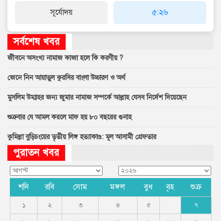
সূর্যোদয়
৫:২৬
সর্বশেষ খবর
জীবনে অসংখ্য নামাজ কাজা হলে কি করণীয় ?
জেনে নিন আয়াতুল কুরসির বাংলা উচ্চারণ ও অর্থ
মুসলিম উম্মাহর জন্য জুমার নামাজ সম্পর্কে আল্লাহ যেসব নির্দেশ দিয়েছেন
শুক্রবার যে আমল করলে মাফ হয় ৮০ বছরের গুনাহ
কুমিল্লা বুড়িচংয়ের তৃতীয় লিঙ্গ হত্যাকাণ্ড: মূল আসামী গ্রেফতার
পুরাতন খবর
শনি
রবি
সোম
মঙ্গল
বুধ
বৃহ
শুক্র
১
২
৩
৪
৫
৭