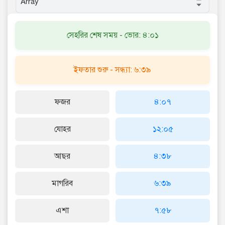
সেহরির শেষ সময় - ভোর: ৪:০১
ইফতার শুরু - সন্ধ্যা: ৬:৩৯
ফজর
৪:০৭
যোহর
১২:০৫
আছর
৪:৩৮
মাগরিব
৬:৩৯
এশা
৭:৫৮