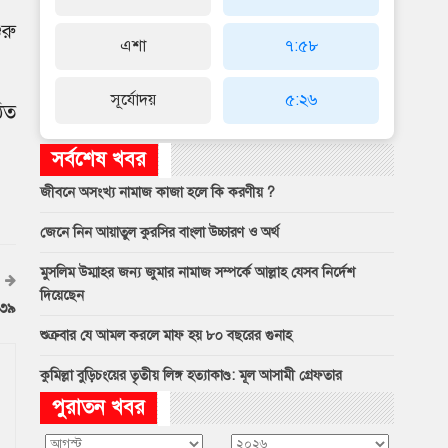
রু
এশা
৭:৫৮
সূর্যোদয়
৫:২৬
িত
সর্বশেষ খবর
জীবনে অসংখ্য নামাজ কাজা হলে কি করণীয় ?
জেনে নিন আয়াতুল কুরসির বাংলা উচ্চারণ ও অর্থ
মুসলিম উম্মাহর জন্য জুমার নামাজ সম্পর্কে আল্লাহ যেসব নির্দেশ
দিয়েছেন
৭৩৯
শুক্রবার যে আমল করলে মাফ হয় ৮০ বছরের গুনাহ
কুমিল্লা বুড়িচংয়ের তৃতীয় লিঙ্গ হত্যাকাণ্ড: মূল আসামী গ্রেফতার
পুরাতন খবর