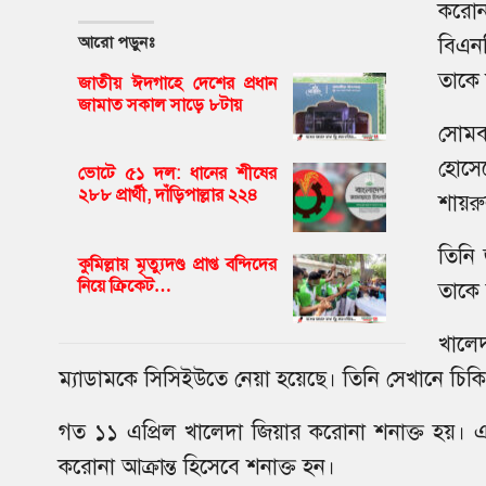
করোনা
আরো পড়ুনঃ
বিএনপ
তাকে 
জাতীয় ঈদগাহে দেশের প্রধান
জামাত সকাল সাড়ে ৮টায়
সোমব
হোসে
ভোটে ৫১ দল: ধানের শীষের
২৮৮ প্রার্থী, দাঁড়িপাল্লার ২২৪
শায়রু
তিনি
কুমিল্লায় মৃত্যুদণ্ড প্রাপ্ত বন্দিদের
নিয়ে ক্রিকেট…
তাকে 
খালেদ
ম্যাডামকে সিসিইউতে নেয়া হয়েছে। তিনি সেখানে চিক
গত ১১ এপ্রিল খালেদা জিয়ার করোনা শনাক্ত হয়।
করোনা আক্রান্ত হিসেবে শনাক্ত হন।