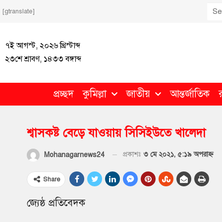
[gtranslate]
৭ই আগস্ট, ২০২৬ খ্রিস্টাব্দ
২৩শে শ্রাবণ, ১৪৩৩ বঙ্গাব্দ
প্রচ্ছদ
কুমিল্লা
জাতীয়
আন্তর্জাতিক
শ্বাসকষ্ট বেড়ে যাওয়ায় সিসিইউতে খালেদা
প্রকাশঃ
৩ মে ২০২১, ৫:১৯ অপরাহ্ণ
Mohanagarnews24
Share
জ্যেষ্ঠ প্রতিবেদক