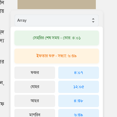
ীন
য়
িদ
সেহরির শেষ সময় - ভোর: ৪:০১
্য
ইফতার শুরু - সন্ধ্যা: ৬:৩৯
পর
ফজর
৪:০৭
ন,
যোহর
১২:০৫
আছর
৪:৩৮
াফ
মাগরিব
৬:৩৯