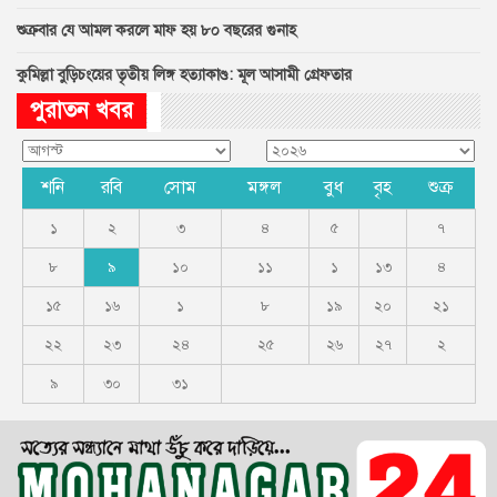
শুক্রবার যে আমল করলে মাফ হয় ৮০ বছরের গুনাহ
কুমিল্লা বুড়িচংয়ের তৃতীয় লিঙ্গ হত্যাকাণ্ড: মূল আসামী গ্রেফতার
পুরাতন খবর
শনি
রবি
সোম
মঙ্গল
বুধ
বৃহ
শুক্র
১
২
৩
৪
৫
৭
৮
৯
১০
১১
১
১৩
৪
১৫
১৬
১
৮
১৯
২০
২১
২২
২৩
২৪
২৫
২৬
২৭
২
৯
৩০
৩১