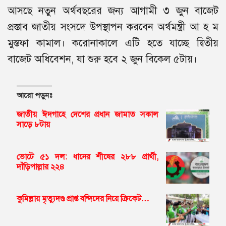
আসছে নতুন অর্থবছরের জন্য আগামী ৩ জুন বাজেট
প্রস্তাব জাতীয় সংসদে উপস্থাপন করবেন অর্থমন্ত্রী আ হ ম
মুস্তফা কামাল। করোনাকালে এটি হতে যাচ্ছে দ্বিতীয়
বাজেট অধিবেশন, যা শুরু হবে ২ জুন বিকেল ৫টায়।
আরো পড়ুনঃ
জাতীয় ঈদগাহে দেশের প্রধান জামাত সকাল
সাড়ে ৮টায়
ভোটে ৫১ দল: ধানের শীষের ২৮৮ প্রার্থী,
দাঁড়িপাল্লার ২২৪
কুমিল্লায় মৃত্যুদণ্ড প্রাপ্ত বন্দিদের নিয়ে ক্রিকেট…