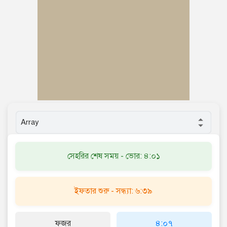
সেহরির শেষ সময় - ভোর: ৪:০১
ইফতার শুরু - সন্ধ্যা: ৬:৩৯
ফজর
৪:০৭