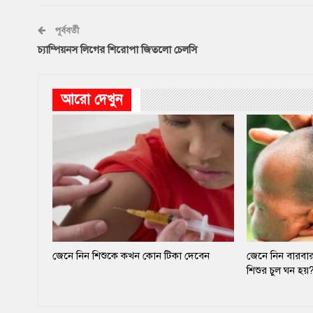
পূর্ববর্তী
চ্যাম্পিয়নস লিগের শিরোপা জিতলো চেলসি
আরো দেখুন
জেনে নিন শিশুকে কখন কোন টিকা দেবেন
জেনে নিন বারবার
শিশুর চুল ঘন হয়