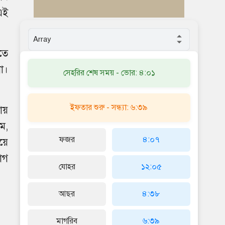
এই
তে
া।
সেহরির শেষ সময় - ভোর: ৪:০১
ইফতার শুরু - সন্ধ্যা: ৬:৩৯
ায়
ম,
ফজর
৪:০৭
য়ে
োগ
যোহর
১২:০৫
আছর
৪:৩৮
মাগরিব
৬:৩৯