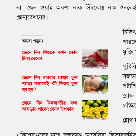
না। জেন ওয়াই অবশ্য নাক সিঁটকোয় নাম শুনলেই।
জেনারেশনের।
চিকি
আরো পড়ুনঃ
পারল
মুক্ত
জেনে নিন শিশুকে কখন কোন
টিকা দেবেন
পুষ্ট
সজনে
জেনে নিন বারবার মাথার চুল
ন্যাড়া করালেই কী শিশুর চুল
পটাশ
ঘন হয়?
রোজ 
জেনে নিন টকজাতীয় ফল
প্রতি
আমড়ায় পাবেন যেসব উপকার
চোখ র
• বিশেষজ্ঞদের মতে, জলবসন্ত, ডায়েরিয়া, লিভারজনিত