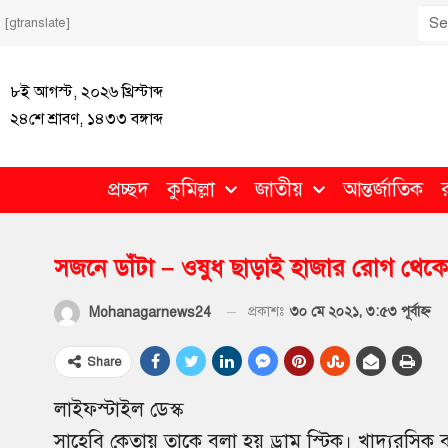
[gtranslate]
৮ই আগস্ট, ২০২৬ খ্রিস্টাব্দ
২৪শে শ্রাবণ, ১৪৩৩ বঙ্গাব্দ
প্রচ্ছদ
কুমিল্লা
জাতীয়
আন্তর্জাতিক
সজনে ডাঁটা – ওষুধ ছাড়াই হাজার রোগ থেকে ম
প্রকাশঃ
৩০ মে ২০২১, ৩:৫৩ পূর্বাহ্ণ
Mohanagarnews24
Share
লাইফস্টাইল ডেস্ক
সাহেবি কেতায় তাকে বলা হয় ড্রাম স্টিক। খাদ্যরসিক 