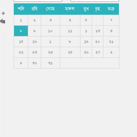
শনি
রবি
সোম
মঙ্গল
বুধ
বৃহ
শুক্র
১
২
৩
৪
৫
৭
ন্ত
৮
৯
১০
১১
১
১৩
৪
১৫
১৬
১
৮
১৯
২০
২১
২২
২৩
২৪
২৫
২৬
২৭
২
৯
৩০
৩১