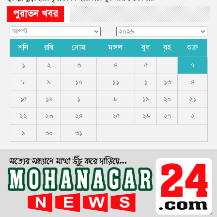
পুরাতন খবর
শনি
রবি
সোম
মঙ্গল
বুধ
বৃহ
শুক্র
১
২
৩
৪
৫
৭
৮
৯
১০
১১
১
১৩
৪
১৫
১৬
১
৮
১৯
২০
২১
২২
২৩
২৪
২৫
২৬
২৭
২
৯
৩০
৩১