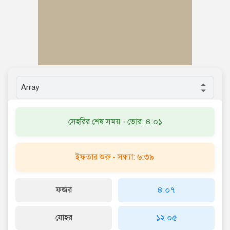
সেহরির শেষ সময় - ভোর: ৪:০১
ইফতার শুরু - সন্ধ্যা: ৬:৩৯
ফজর
৪:০৭
যোহর
১২:০৫