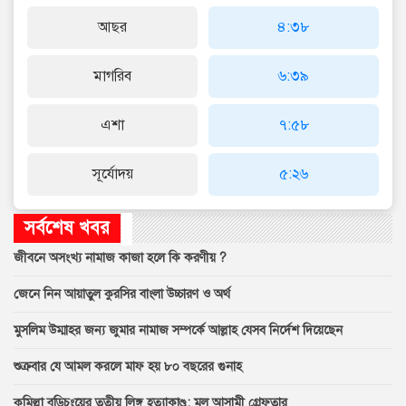
আছর
৪:৩৮
মাগরিব
৬:৩৯
এশা
৭:৫৮
সূর্যোদয়
৫:২৬
সর্বশেষ খবর
জীবনে অসংখ্য নামাজ কাজা হলে কি করণীয় ?
জেনে নিন আয়াতুল কুরসির বাংলা উচ্চারণ ও অর্থ
মুসলিম উম্মাহর জন্য জুমার নামাজ সম্পর্কে আল্লাহ যেসব নির্দেশ দিয়েছেন
শুক্রবার যে আমল করলে মাফ হয় ৮০ বছরের গুনাহ
কুমিল্লা বুড়িচংয়ের তৃতীয় লিঙ্গ হত্যাকাণ্ড: মূল আসামী গ্রেফতার