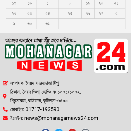
১৫
১৬
১
৮
১৯
২০
২১
২২
২৩
২৪
২৫
২৬
২৭
২
৯
৩০
৩১
সম্পাদক: সৈয়দ বদরুদ্দোজা টিপু
ঠিকানা: সৈয়দ ভিলা, হোল্ডিং নং ১০৭১/১০৭২,
প্রিন্সরোড, ঝাউতলা, কুমিল্লা-৩৫০০
মোবাইল: 01717-193590
ইমেইল: news@mohanagarnews24.com