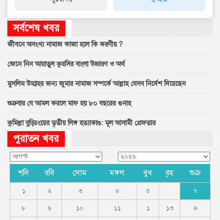
সর্বশেষ খবর
জীবনে অসংখ্য নামাজ কাজা হলে কি করণীয় ?
জেনে নিন আয়াতুল কুরসির বাংলা উচ্চারণ ও অর্থ
মুসলিম উম্মাহর জন্য জুমার নামাজ সম্পর্কে আল্লাহ যেসব নির্দেশ দিয়েছেন
শুক্রবার যে আমল করলে মাফ হয় ৮০ বছরের গুনাহ
কুমিল্লা বুড়িচংয়ের তৃতীয় লিঙ্গ হত্যাকাণ্ড: মূল আসামী গ্রেফতার
পুরাতন খবর
শনি
রবি
সোম
মঙ্গল
বুধ
বৃহ
শুক্র
১
২
৩
৪
৫
৭
৮
৯
১০
১১
১
১৩
৪