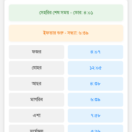
সেহরির শেষ সময় - ভোর: ৪:০১
ইফতার শুরু - সন্ধ্যা: ৬:৩৯
ফজর
৪:০৭
যোহর
১২:০৫
আছর
৪:৩৮
মাগরিব
৬:৩৯
এশা
৭:৫৮
সূর্যোদয়
৫:২৬