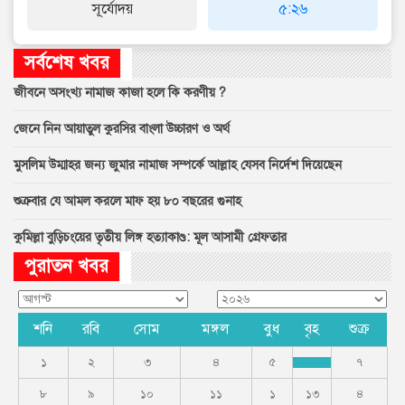
সূর্যোদয়
৫:২৬
সর্বশেষ খবর
জীবনে অসংখ্য নামাজ কাজা হলে কি করণীয় ?
জেনে নিন আয়াতুল কুরসির বাংলা উচ্চারণ ও অর্থ
মুসলিম উম্মাহর জন্য জুমার নামাজ সম্পর্কে আল্লাহ যেসব নির্দেশ দিয়েছেন
শুক্রবার যে আমল করলে মাফ হয় ৮০ বছরের গুনাহ
কুমিল্লা বুড়িচংয়ের তৃতীয় লিঙ্গ হত্যাকাণ্ড: মূল আসামী গ্রেফতার
পুরাতন খবর
শনি
রবি
সোম
মঙ্গল
বুধ
বৃহ
শুক্র
১
২
৩
৪
৫
৭
৮
৯
১০
১১
১
১৩
৪