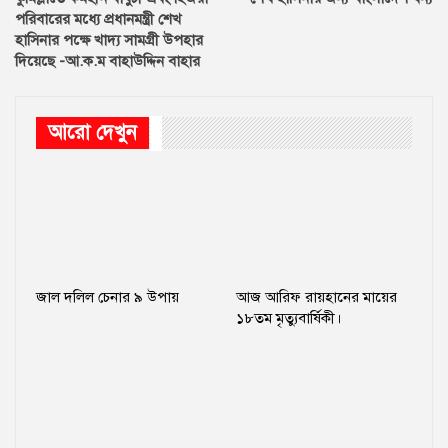
পরিবারের মধ্যে প্রধানমন্ত্রী শেখ
হাসিনার পক্ষে খাদ্য সামগ্রী উপহার
দিয়েছে -আ.ক.ম বাহাউদ্দিন বাহার
আরো দেখুন
জাল দলিল চেনার ৯ উপায়
আজ আরিফ রায়হানের মায়ের
১৮তম মৃত্যুবার্ষিকী।