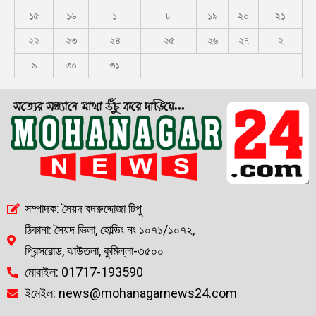
১৫
১৬
১
৮
১৯
২০
২১
২২
২৩
২৪
২৫
২৬
২৭
২
৯
৩০
৩১
সম্পাদক: সৈয়দ বদরুদ্দোজা টিপু
ঠিকানা: সৈয়দ ভিলা, হোল্ডিং নং ১০৭১/১০৭২,
প্রিন্সরোড, ঝাউতলা, কুমিল্লা-৩৫০০
মোবাইল: 01717-193590
ইমেইল: news@mohanagarnews24.com