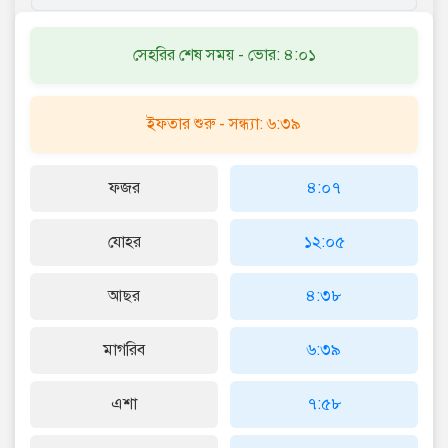
সেহরির শেষ সময় - ভোর: ৪:০১
ইফতার শুরু - সন্ধ্যা: ৬:৩৯
ফজর
৪:০৭
যোহর
১২:০৫
আছর
৪:৩৮
মাগরিব
৬:৩৯
এশা
৭:৫৮