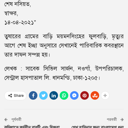
শেষ নসিয়ত,
স্বাক্ষর,
১৪-০৪-২০২১”
তুষারের গ্রামের বাড়ি ময়মনসিংহের ফুলবাড়ি, মৃত্যুর
আগে শেষ ইচ্ছা অনুসারে সেখানেই পারিবারিক কবরস্থানে
তার দাফন সম্পন্ন হয়।
লেখক : সাবেক সিভিল সার্জন, নওগাঁ, উপপরিচালক,
সেন্ট্রাল হাসপাতাল লি. ধানমন্ডি, ঢাকা-১২০৫।
Share
পূর্ববর্তী
পরবর্তী
কুমিল্লাতে কর্মহীন বাবুর্চী এবং হিজরা
শেখ হাসিনার জন্য বাংলাদেশ ধন্য