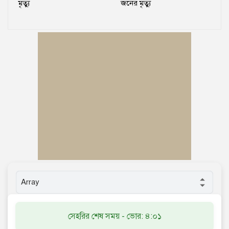
মৃত্যু
জনের মৃত্যু
সেহরির শেষ সময় - ভোর: ৪:০১