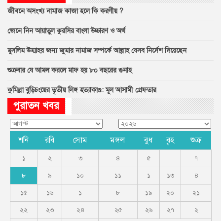
জীবনে অসংখ্য নামাজ কাজা হলে কি করণীয় ?
জেনে নিন আয়াতুল কুরসির বাংলা উচ্চারণ ও অর্থ
মুসলিম উম্মাহর জন্য জুমার নামাজ সম্পর্কে আল্লাহ যেসব নির্দেশ দিয়েছেন
শুক্রবার যে আমল করলে মাফ হয় ৮০ বছরের গুনাহ
কুমিল্লা বুড়িচংয়ের তৃতীয় লিঙ্গ হত্যাকাণ্ড: মূল আসামী গ্রেফতার
পুরাতন খবর
শনি
রবি
সোম
মঙ্গল
বুধ
বৃহ
শুক্র
১
২
৩
৪
৫
৭
৮
৯
১০
১১
১
১৩
৪
১৫
১৬
১
৮
১৯
২০
২১
২২
২৩
২৪
২৫
২৬
২৭
২