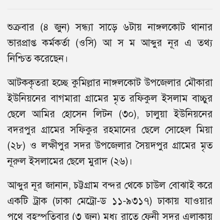
শুক্রবার (৪ জুন) সন্ধ্যা সাড়ে ৬টায় নাঙ্গলকোট থানার
ভারপ্রাপ্ত কর্মকর্তা (ওসি) আ স ম আব্দুর নূর এ তথ্য
নিশ্চিত করেছেন।
আটককৃতরা হচ্ছে কুমিল্লার নাঙ্গলকোট উপজেলার মৌকারা
ইউনিয়নের বাগমারা গ্রামের মৃত রফিকুল ইসলাম বাচ্চুর
ছেলে আমির হোসেন লিটন (৩০), ঢালুয়া ইউনিয়নের
বদরপুর গ্রামের সফিকুর রহমানের ছেলে সোহেল মিয়া
(২৮) ও লক্ষীপুর সদর উপজেলার সৈয়দপুর গ্রামের মৃত
নূরুল ইসলামের ছেলে মুরাদ (২৬)।
আব্দুর নূর জানান, চট্টগ্রাম বন্দর থেকে চাউল বোঝাই করে
একটি ট্রাক (ঢাকা মেট্রো-ড ১১-৯৩১৭) ঢাকায় যাওয়ার
পথে বৃহস্পতিবার (৩ জুন) মধ্য রাতে ফেনী সদর এলাকায়