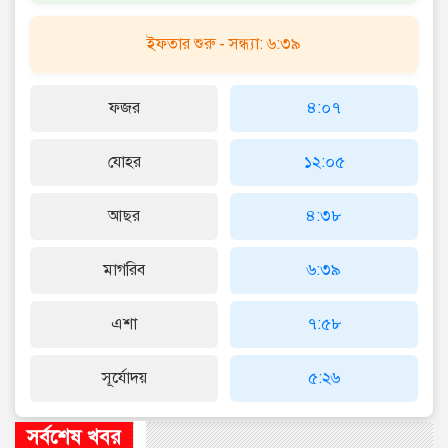
ইফতার শুরু - সন্ধ্যা: ৬:৩৯
ফজর
৪:০৭
যোহর
১২:০৫
আছর
৪:৩৮
মাগরিব
৬:৩৯
এশা
৭:৫৮
সূর্যোদয়
৫:২৬
সর্বশেষ খবর