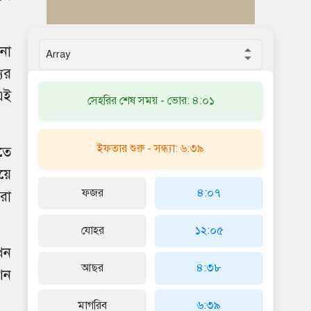
না
যুর
 এই
সেহরির শেষ সময় - ভোর: ৪:০১
ইফতার শুরু - সন্ধ্যা: ৬:৩৯
তে
়ে
ফজর
৪:০৭
রা
যোহর
১২:০৫
খন
আছর
৪:৩৮
শন
মাগরিব
৬:৩৯