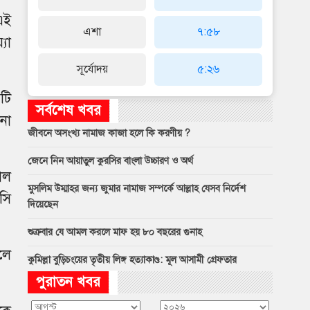
এই
এশা
৭:৫৮
যা
সূর্যোদয়
৫:২৬
টি
সর্বশেষ খবর
না
জীবনে অসংখ্য নামাজ কাজা হলে কি করণীয় ?
জেনে নিন আয়াতুল কুরসির বাংলা উচ্চারণ ও অর্থ
রাল
মুসলিম উম্মাহর জন্য জুমার নামাজ সম্পর্কে আল্লাহ যেসব নির্দেশ
সি
দিয়েছেন
শুক্রবার যে আমল করলে মাফ হয় ৮০ বছরের গুনাহ
লে
কুমিল্লা বুড়িচংয়ের তৃতীয় লিঙ্গ হত্যাকাণ্ড: মূল আসামী গ্রেফতার
পুরাতন খবর