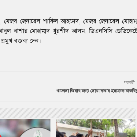
 মিয়া, মেজর জেনারেল শাকিল আহমেদ, মেজর জেনারেল মোহাম্
লক আবুল বাশার মোহাম্মদ খুরশীদ আলম, ডিএনসিসি ডেডিকেট
রমুখ বক্তব্য দেন।
পরবর্তী
খালেদা জিয়ার জন্য দোয়া করায় ইমামকে চাকরিচ্