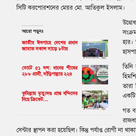
সিটি করপোরশনের মেয়র মো. আতিকুল ইসলাম।
উদ্বো
আরো পড়ুনঃ
সংক্র
হার। 
জাতীয় ঈদগাহে দেশের প্রধান
জামাত সকাল সাড়ে ৮টায়
হাসপাত
তিনি 
ভোটে ৫১ দল: ধানের শীষের
২৮৮ প্রার্থী, দাঁড়িপাল্লার ২২৪
হিমশি
তারা 
কুমিল্লায় মৃত্যুদণ্ড প্রাপ্ত বন্দিদের
একটি 
নিয়ে ক্রিকেট…
গত ব
রাজধ
সেন্টার স্থাপন করা হয়েছিল। কিন্তু পর্যাপ্ত রোগী না থ