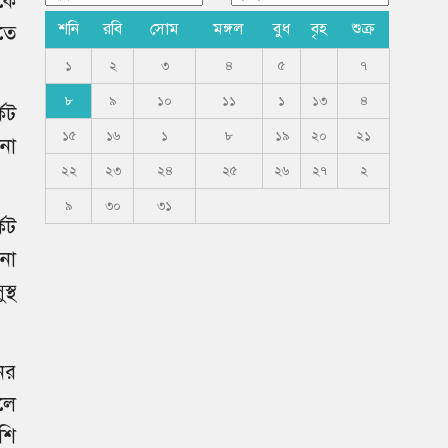
কে
শনি
রবি
সোম
মঙ্গল
বুধ
বৃহ
শুক্র
রতে
১
২
৩
৪
৫
৭
৮
৯
১০
১১
১
১৩
৪
েট
১৫
১৬
১
৮
১৯
২০
২১
চনা
২২
২৩
২৪
২৫
২৬
২৭
২
৯
৩০
৩১
কেট
নো
্থ
ের
হলে
শি