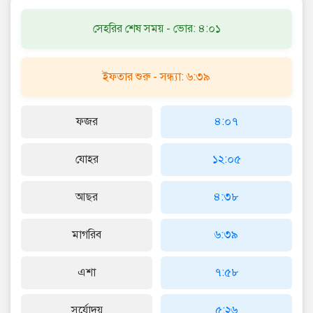
সেহরির শেষ সময় - ভোর: ৪:০১
ইফতার শুরু - সন্ধ্যা: ৬:৩৯
ফজর
৪:০৭
যোহর
১২:০৫
আছর
৪:৩৮
মাগরিব
৬:৩৯
এশা
৭:৫৮
সূর্যোদয়
৫:২৬