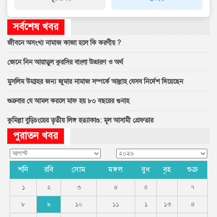
সর্বশেষ খবর
জীবনে অসংখ্য নামাজ কাজা হলে কি করণীয় ?
জেনে নিন আয়াতুল কুরসির বাংলা উচ্চারণ ও অর্থ
মুসলিম উম্মাহর জন্য জুমার নামাজ সম্পর্কে আল্লাহ যেসব নির্দেশ দিয়েছেন
শুক্রবার যে আমল করলে মাফ হয় ৮০ বছরের গুনাহ
কুমিল্লা বুড়িচংয়ের তৃতীয় লিঙ্গ হত্যাকাণ্ড: মূল আসামী গ্রেফতার
পুরাতন খবর
শনি
রবি
সোম
মঙ্গল
বুধ
বৃহ
শুক্র
১
২
৩
৪
৫
৭
৮
৯
১০
১১
১
১৩
৪