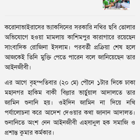
করোনাভাইরাসের ভ্যাকসিনের সরকারি নথির ছবি তোলার
অভিযোগে হওয়া মামলায় কাশিমপুর কারাগারে রয়েছেন
সাংবাদিক রোজিনা ইসলাম। পরবর্তী প্রক্রিয়া শেষ হলে
আজকেই তিনি মুক্তি পেতে পারেন বলে জানিয়েছেন তার
আইনজীবী।
এর আগে বৃহস্পতিবার (২০ মে) পৌনে ১টার দিকে ঢাকা
মহানগর হাকিম বাকী বিল্লার ভার্চুয়াল আদালতে তার
জামিন শুনানি ‍হয়। ওইদিন জামিন না দিয়ে নথি
পর্যালোচনা করে আদেশ দেওয়ার কথা জানান আদালত।
শুনানিতে অংশ নেন আইনজীবী এহসানুল হক সমাজি ও
প্রশান্ত কুমার কর্মকার।