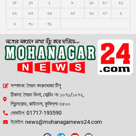
১৫
১৬
১
৮
১৯
২০
২১
২২
২৩
২৪
২৫
২৬
২৭
২
৯
৩০
৩১
সম্পাদক: সৈয়দ বদরুদ্দোজা টিপু
ঠিকানা: সৈয়দ ভিলা, হোল্ডিং নং ১০৭১/১০৭২,
প্রিন্সরোড, ঝাউতলা, কুমিল্লা-৩৫০০
মোবাইল: 01717-193590
ইমেইল: news@mohanagarnews24.com