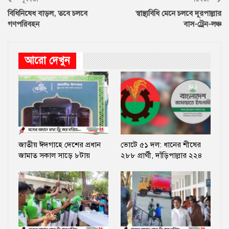
বিধিনিষেধ বাড়ল, তবে চলবে
স্বাস্থ্যবিধি মেনে চলবে দূরপাল্লার
গণপরিবহন
বাস-ট্রেন-লঞ্চ
আরো দেখুন
জাতীয় ঈদগাহে দেশের প্রধান
ভোটে ৫১ দল: ধানের শীষের
জামাত সকাল সাড়ে ৮টায়
২৮৮ প্রার্থী, দাঁড়িপাল্লার ২২৪