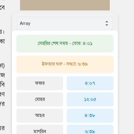
াবে
য়।
কা
সেহরির শেষ সময় - ভোর: ৪:০১
ইফতার শুরু - সন্ধ্যা: ৬:৩৯
ষা)
াজ
ফজর
৪:০৭
বি
রণ
যোহর
১২:০৫
ের
আছর
৪:৩৮
ের
মাগরিব
৬:৩৯