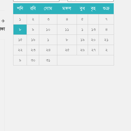
শনি
রবি
সোম
মঙ্গল
বুধ
বৃহ
শুক্র
১
২
৩
৪
৫
৭
াকা
৮
৯
১০
১১
১
১৩
৪
১৫
১৬
১
৮
১৯
২০
২১
২২
২৩
২৪
২৫
২৬
২৭
২
৯
৩০
৩১