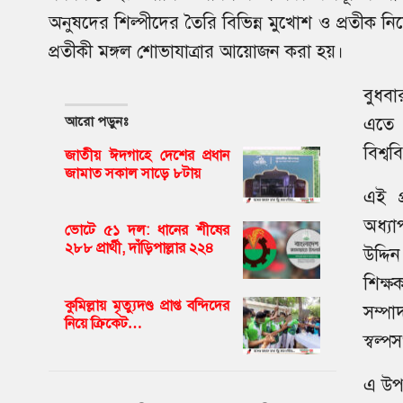
অনুষদের শিল্পীদের তৈরি বিভিন্ন মুখোশ ও প্রতীক নিয়ে 
প্রতীকী মঙ্গল শোভাযাত্রার আয়োজন করা হয়।
বুধবা
আরো পড়ুনঃ
এতে ন
বিশ্ব
জাতীয় ঈদগাহে দেশের প্রধান
জামাত সকাল সাড়ে ৮টায়
এই প্
অধ্য
ভোটে ৫১ দল: ধানের শীষের
২৮৮ প্রার্থী, দাঁড়িপাল্লার ২২৪
উদ্দি
শিক্
কুমিল্লায় মৃত্যুদণ্ড প্রাপ্ত বন্দিদের
সম্প
নিয়ে ক্রিকেট…
স্বল্প
এ উপল