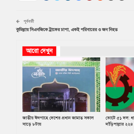
পূর্ববর্তী
কুমিল্লায় সিএনজিকে ট্রাকের চাপা, একই পরিবারের ৩ জন নিহত
আরো দেখুন
জাতীয় ঈদগাহে দেশের প্রধান জামাত সকাল
ভোটে ৫১ দল: ধান
সাড়ে ৮টায়
দাঁড়িপাল্লার ২২৪