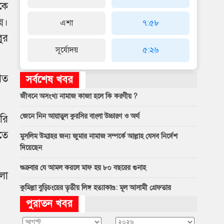
েকে
ন।
এশা
৭:৫৮
ুর
সূর্যোদয়
৫:২৬
গত
সর্বশেষ খবর
জীবনে অসংখ্য নামাজ কাজা হলে কি করণীয় ?
জেনে নিন আয়াতুল কুরসির বাংলা উচ্চারণ ও অর্থ
ারি
তে
মুসলিম উম্মাহর জন্য জুমার নামাজ সম্পর্কে আল্লাহ যেসব নির্দেশ
দিয়েছেন
শুক্রবার যে আমল করলে মাফ হয় ৮০ বছরের গুনাহ
কলা
কুমিল্লা বুড়িচংয়ের তৃতীয় লিঙ্গ হত্যাকাণ্ড: মূল আসামী গ্রেফতার
পুরাতন খবর