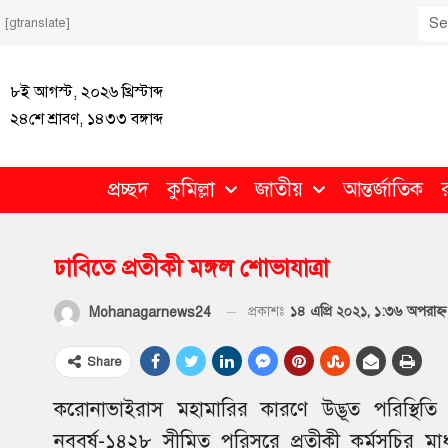
[gtranslate]
৮ই আগস্ট, ২০২৬ খ্রিস্টাব্দ
২৪শে শ্রাবণ, ১৪৩৩ বঙ্গাব্দ
প্রচ্ছদ
কুমিল্লা
জাতীয়
আন্তর্জাতিক
ঢাবিতে প্রতীকী মঙ্গল শোভাযাত্রা
প্রকাশঃ
১৪ এপ্রি ২০২১, ১:৩৬ অপরাহ্ণ
Mohanagarnews24
Share
করোনাভাইরাস মহামারির কারণে উদ্ভূত পরিস্থিতি
নববর্ষ-১৪২৮ সীমিত পরিসরে প্রতীকী কর্মসূচির মা