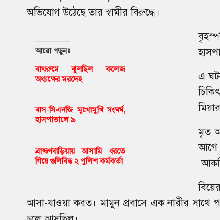
অভিযোগ উঠেছে তার স্বামীর বিরুদ্ধে।
বৃহস
আরো পড়ুনঃ
হাসপা
বাথরুমে ঝুলছিল কলেজ
এ ঘটন
অধ্যক্ষের মরদেহ
চিকি
মিয়ার স
বাস-সিএনজি মুখোমুখি সংঘর্ষ,
হাসপাতালে ৯
মৃত 
আগে 
ব্রাহ্মণবাড়িয়ায় আসামি ধরতে
গিয়ে গুলিবিদ্ধ ২ পুলিশ কর্মকর্তা
আকলি
বিয়ে
আসা-যাওয়া করত। মামুন প্রবাসে এক নারীর সাথে
চলে আসছিল।