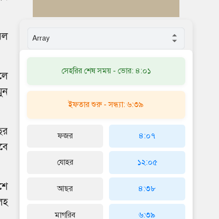
েল
সেহরির শেষ সময় - ভোর: ৪:০১
ালে
ুন
ইফতার শুরু - সন্ধ্যা: ৬:৩৯
ছর
ফজর
৪:০৭
বে
যোহর
১২:০৫
শে
আছর
৪:৩৮
লহ
মাগরিব
৬:৩৯