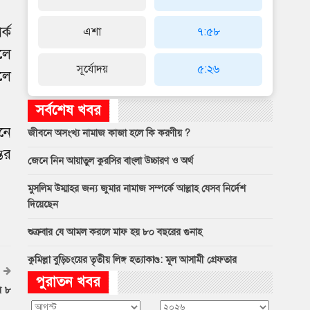
্ক
এশা
৭:৫৮
লে
সূর্যোদয়
৫:২৬
লে
সর্বশেষ খবর
নে
জীবনে অসংখ্য নামাজ কাজা হলে কি করণীয় ?
ের
জেনে নিন আয়াতুল কুরসির বাংলা উচ্চারণ ও অর্থ
মুসলিম উম্মাহর জন্য জুমার নামাজ সম্পর্কে আল্লাহ যেসব নির্দেশ
দিয়েছেন
শুক্রবার যে আমল করলে মাফ হয় ৮০ বছরের গুনাহ
কুমিল্লা বুড়িচংয়ের তৃতীয় লিঙ্গ হত্যাকাণ্ড: মূল আসামী গ্রেফতার
পুরাতন খবর
র ৮