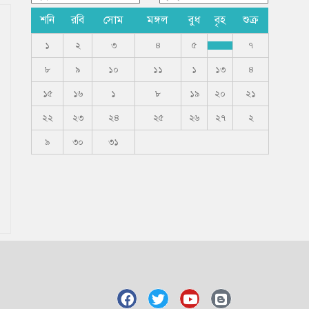
শনি
রবি
সোম
মঙ্গল
বুধ
বৃহ
শুক্র
১
২
৩
৪
৫
৭
৮
৯
১০
১১
১
১৩
৪
১৫
১৬
১
৮
১৯
২০
২১
২২
২৩
২৪
২৫
২৬
২৭
২
৯
৩০
৩১