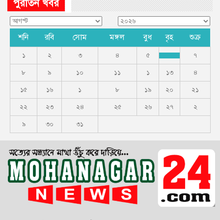
পুরাতন খবর
শনি
রবি
সোম
মঙ্গল
বুধ
বৃহ
শুক্র
১
২
৩
৪
৫
৭
৮
৯
১০
১১
১
১৩
৪
১৫
১৬
১
৮
১৯
২০
২১
২২
২৩
২৪
২৫
২৬
২৭
২
৯
৩০
৩১