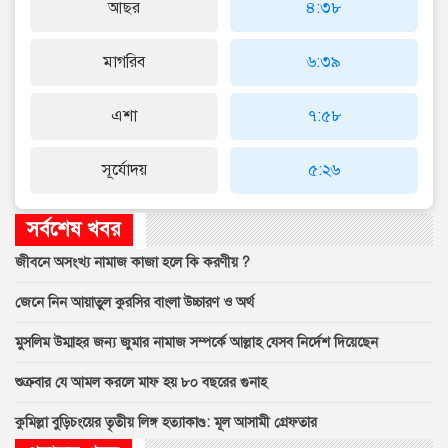
আছর
৪:৩৮
মাগরিব
৬:৩৯
এশা
৭:৫৮
সূর্যোদয়
৫:২৬
সর্বশেষ খবর
জীবনে অসংখ্য নামাজ কাজা হলে কি করণীয় ?
জেনে নিন আয়াতুল কুরসির বাংলা উচ্চারণ ও অর্থ
মুসলিম উম্মাহর জন্য জুমার নামাজ সম্পর্কে আল্লাহ যেসব নির্দেশ দিয়েছেন
শুক্রবার যে আমল করলে মাফ হয় ৮০ বছরের গুনাহ
কুমিল্লা বুড়িচংয়ের তৃতীয় লিঙ্গ হত্যাকাণ্ড: মূল আসামী গ্রেফতার