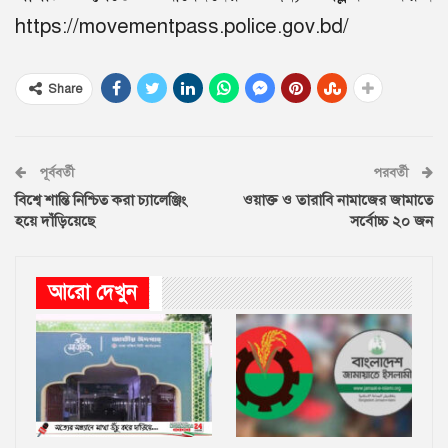
https://movementpass.police.gov.bd/
Share
পূর্ববর্তী
পরবর্তী
বিশ্বে শান্তি নিশ্চিত করা চ্যালেঞ্জিং
ওয়াক্ত ও তারাবি নামাজের জামাতে
হয়ে দাঁড়িয়েছে
সর্বোচ্চ ২০ জন
আরো দেখুন