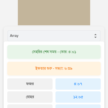
সেহরির শেষ সময় - ভোর: ৪:০১
ইফতার শুরু - সন্ধ্যা: ৬:৩৯
ফজর
৪:০৭
যোহর
১২:০৫