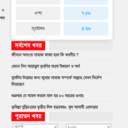
এশা
৭:৫৮
াগল
সূর্যোদয়
৫:২৬
সর্বশেষ খবর
জীবনে অসংখ্য নামাজ কাজা হলে কি করণীয় ?
জেনে নিন আয়াতুল কুরসির বাংলা উচ্চারণ ও অর্থ
মুসলিম উম্মাহর জন্য জুমার নামাজ সম্পর্কে আল্লাহ যেসব নির্দেশ
দিয়েছেন
শুক্রবার যে আমল করলে মাফ হয় ৮০ বছরের গুনাহ
কুমিল্লা বুড়িচংয়ের তৃতীয় লিঙ্গ হত্যাকাণ্ড: মূল আসামী গ্রেফতার
পুরাতন খবর