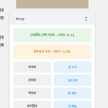
ের
করা
সেহরির শেষ সময় - ভোর: ৪:০১
ার
কে
ইফতার শুরু - সন্ধ্যা: ৬:৩৯
ফজর
৪:০৭
যোহর
১২:০৫
আছর
৪:৩৮
মাগরিব
৬:৩৯