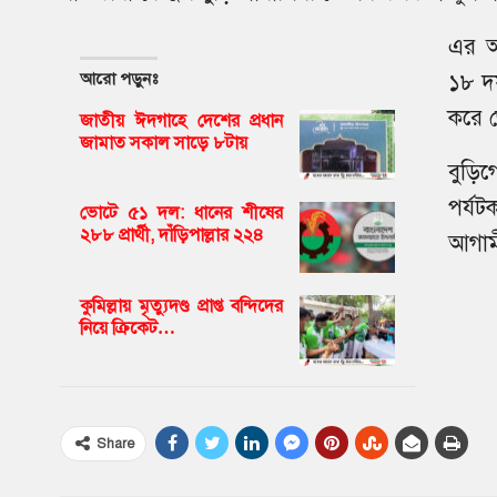
এর আ
আরো পড়ুনঃ
১৮ দফ
করে জ
জাতীয় ঈদগাহে দেশের প্রধান
জামাত সকাল সাড়ে ৮টায়
বুড়িগ
পর্য
ভোটে ৫১ দল: ধানের শীষের
২৮৮ প্রার্থী, দাঁড়িপাল্লার ২২৪
আগামী
কুমিল্লায় মৃত্যুদণ্ড প্রাপ্ত বন্দিদের
নিয়ে ক্রিকেট…
Share