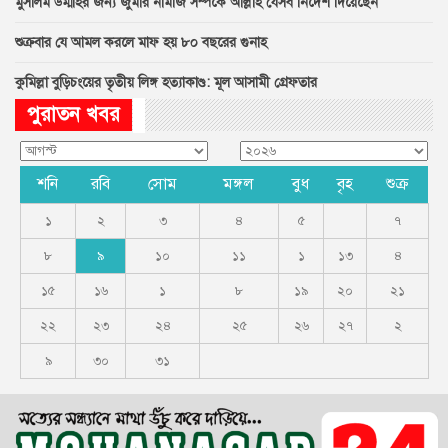
মুসলিম উম্মাহর জন্য জুমার নামাজ সম্পর্কে আল্লাহ যেসব নির্দেশ দিয়েছেন
শুক্রবার যে আমল করলে মাফ হয় ৮০ বছরের গুনাহ
কুমিল্লা বুড়িচংয়ের তৃতীয় লিঙ্গ হত্যাকাণ্ড: মূল আসামী গ্রেফতার
পুরাতন খবর
শনি
রবি
সোম
মঙ্গল
বুধ
বৃহ
শুক্র
১
২
৩
৪
৫
৭
৮
৯
১০
১১
১
১৩
৪
১৫
১৬
১
৮
১৯
২০
২১
২২
২৩
২৪
২৫
২৬
২৭
২
৯
৩০
৩১