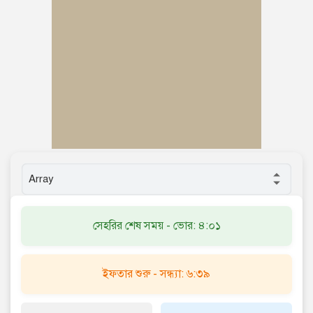
সেহরির শেষ সময় - ভোর: ৪:০১
ইফতার শুরু - সন্ধ্যা: ৬:৩৯