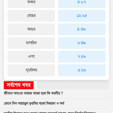
ফজর
৪:০৭
যোহর
১২:০৫
আছর
৪:৩৮
মাগরিব
৬:৩৯
এশা
৭:৫৮
সূর্যোদয়
৫:২৬
সর্বশেষ খবর
জীবনে অসংখ্য নামাজ কাজা হলে কি করণীয় ?
জেনে নিন আয়াতুল কুরসির বাংলা উচ্চারণ ও অর্থ