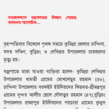
সমাজকল্যাণ মন্ত্রণালয়ের নিবন্ধন পেয়েছে
স্বনামধন্য আলোচিত…
বৃহস্পতিবার বিকেলে পৃথক সময়ে কুমিল্লা জেলার চান্দিনা,
সদর দক্ষিণ, বুড়িচং ও দেবিদ্বার উপজেলায় চারজনের
মৃত্যু হয়।
বজ্রপাতে মারা যাওয়া ব্যক্তিরা হলেন- কুমিল্লা দেবিদ্বার
উপজেলার ধামতী গ্রামের মোখলেছুর রহমান (৫৮),
চান্দিনা উপজেলার বরকইট ইউনিয়নের কিছমত-শ্রীমন্তপুর
গ্রামের সুন্দর আলীর ছেলে দৌলতুর রহমান (৪৭),বুড়িচং
উপজেলার রাজাপুর ইউনিয়নের পাচোরা গ্রামের কুদ্দুস