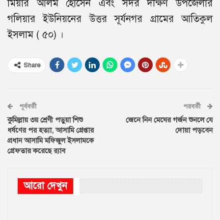
মিয়ার আলম হোসেন এবং সদর দক্ষিণ উপজেলার
গলিয়ার ইউনিয়নের উত্তর সূর্যনগর গ্রামের আতিকুল
ইসলাম ( ৫০) ।
Share
পূর্ববর্তী
পরবর্তী
কুমিল্লায় ৩য় শ্রেণী পড়ুয়া শিশু
জেনে নিন মেঘের গর্জন শুনলে যে
ধর্ষণের পর হত্যা, আসামি গ্রেপ্তার
দোয়া পড়বেন
প্রধান আসামি মফিজুল ইসলামকে
গ্রেফতার করেছে র‌্যাব
আরো দেখুন