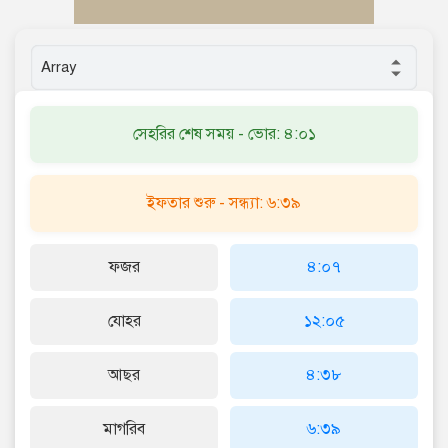
সেহরির শেষ সময় - ভোর: ৪:০১
ইফতার শুরু - সন্ধ্যা: ৬:৩৯
ফজর
৪:০৭
যোহর
১২:০৫
আছর
৪:৩৮
মাগরিব
৬:৩৯