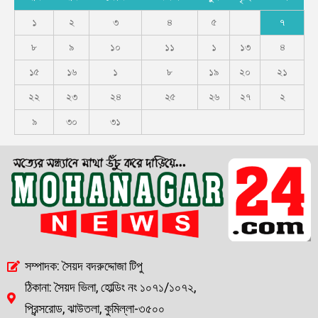
১
২
৩
৪
৫
৭
৮
৯
১০
১১
১
১৩
৪
১৫
১৬
১
৮
১৯
২০
২১
২২
২৩
২৪
২৫
২৬
২৭
২
৯
৩০
৩১
সম্পাদক: সৈয়দ বদরুদ্দোজা টিপু
ঠিকানা: সৈয়দ ভিলা, হোল্ডিং নং ১০৭১/১০৭২,
প্রিন্সরোড, ঝাউতলা, কুমিল্লা-৩৫০০