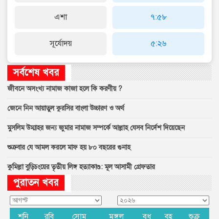
এশা
৭:৫৮
সূর্যোদয়
৫:২৬
সর্বশেষ খবর
জীবনে অসংখ্য নামাজ কাজা হলে কি করণীয় ?
জেনে নিন আয়াতুল কুরসির বাংলা উচ্চারণ ও অর্থ
মুসলিম উম্মাহর জন্য জুমার নামাজ সম্পর্কে আল্লাহ যেসব নির্দেশ দিয়েছেন
শুক্রবার যে আমল করলে মাফ হয় ৮০ বছরের গুনাহ
কুমিল্লা বুড়িচংয়ের তৃতীয় লিঙ্গ হত্যাকাণ্ড: মূল আসামী গ্রেফতার
পুরাতন খবর
শনি
রবি
সোম
মঙ্গল
বুধ
বৃহ
শুক্র